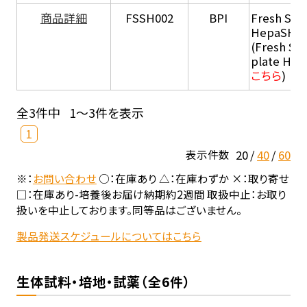
商品詳細
FSSH002
BPI
Fresh Sus
HepaSH®
(Fresh Su
plate He
こちら
)
全3件中
1～3件を表示
1
20
40
60
表示件数
※：
お問い合わせ
○：在庫あり △：在庫わずか ×：取り寄せ
□：在庫あり-培養後お届け納期約2週間 取扱中止：お取り
扱いを中止しております。同等品はございません。
製品発送スケジュールについてはこちら
生体試料・培地・試薬（全6件）