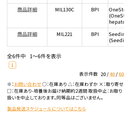
商品詳細
MIL130C
BPI
OneStep 
(OneStep
hepatocy
商品詳細
MIL221
BPI
Seeding
(Seeding
全6件中
1～6件を表示
1
20
40
60
表示件数
※：
お問い合わせ
○：在庫あり △：在庫わずか ×：取り寄せ
□：在庫あり-培養後お届け納期約2週間 取扱中止：お取り
扱いを中止しております。同等品はございません。
製品発送スケジュールについてはこちら