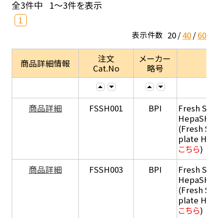
全3件中
1～3件を表示
1
20
40
60
表示件数
注文
メーカー
商品詳細情報
Cat.No
略号
商品詳細
FSSH001
BPI
Fresh Sus
HepaSH®
(Fresh Su
plate He
こちら
)
商品詳細
FSSH003
BPI
Fresh Sus
HepaSH®
(Fresh Su
plate He
こちら
)