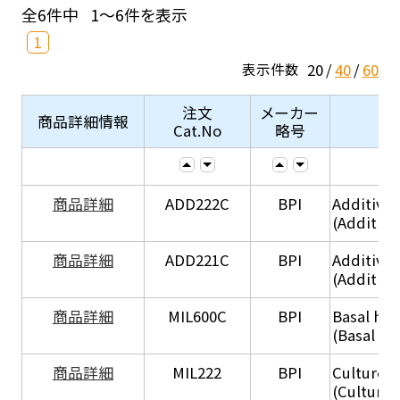
全6件中
1～6件を表示
1
20
40
60
表示件数
注文
メーカー
商品詳細情報
Cat.No
略号
商品詳細
ADD222C
BPI
Additive
(Additive
商品詳細
ADD221C
BPI
Additive
(Additiv
商品詳細
MIL600C
BPI
Basal hep
(Basal he
商品詳細
MIL222
BPI
Culture 
(Culture