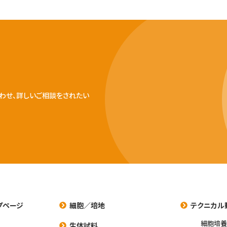
わせ、詳しいご相談をされたい
プページ
細胞／培地
テクニカル
細胞培
生体試料