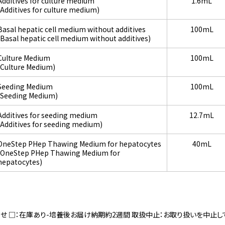
Additives for culture medium
1.6mL
(Additives for culture medium)
Basal hepatic cell medium without additives
100mL
(Basal hepatic cell medium without additives)
Culture Medium
100mL
(Culture Medium)
Seeding Medium
100mL
(Seeding Medium)
Additives for seeding medium
12.7mL
(Additives for seeding medium)
OneStep PHep Thawing Medium for hepatocytes
40mL
(OneStep PHep Thawing Medium for
hepatocytes)
寄せ □：在庫あり-培養後お届け納期約2週間 取扱中止：お取り扱いを中止し