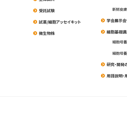
新鮮皮膚
受託試験
学会展示会
試薬/細胞アッセイキット
細胞基礎講
微生物株
細胞培
細胞培
研究・開発
用語説明・