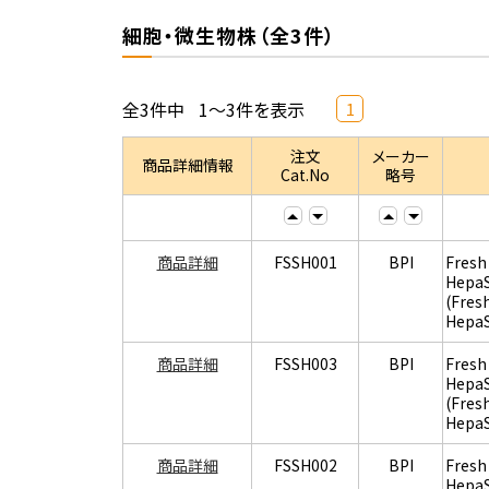
細胞・微生物株（全3件）
全3件中
1～3件を表示
1
注文
メーカー
商品詳細情報
Cat.No
略号
商品詳細
FSSH001
BPI
Fresh
Hepa
(Fres
Hepa
商品詳細
FSSH003
BPI
Fresh
Hepa
(Fres
Hepa
商品詳細
FSSH002
BPI
Fresh
Hepa