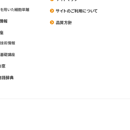
を用いた細胞単離
サイトのご利用について
情報
品質方針
座
養技術情報
養基礎講座
の窓
用語辞典