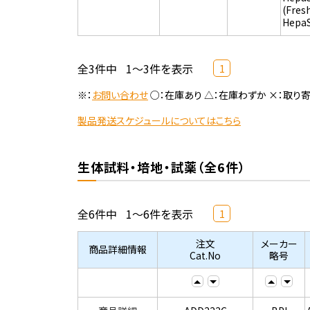
(Fres
Hepa
全3件中
1～3件を表示
1
※：
お問い合わせ
○：在庫あり △：在庫わずか ×：取り
製品発送スケジュールについてはこちら
生体試料・培地・試薬（全6件）
全6件中
1～6件を表示
1
注文
メーカー
商品詳細情報
Cat.No
略号