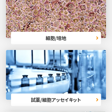
細胞/培地
試薬/細胞アッセイキット