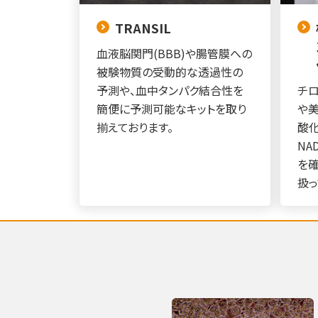
TRANSIL
血液脳関門(BBB)や腸管膜への
被験物質の受動的な透過性の
予測や、血中タンパク結合性を
チ
簡便に予測可能なキットを取り
や美
揃えております。
酸化
NA
を
扱っ