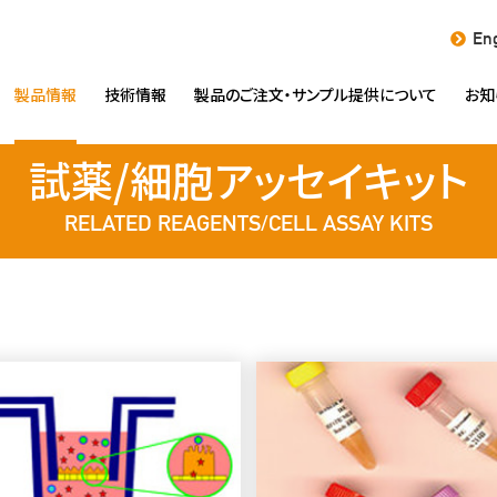
Eng
製品情報
技術情報
製品のご注文・
サンプル提供について
お知
試薬/細胞アッセイキット
RELATED REAGENTS/CELL ASSAY KITS