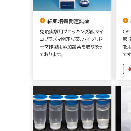
細胞培養関連試薬
免疫実験用ブロッキング剤、マイ
CA
コプラズマ関連試薬、ハイブリド
吸収
ーマ作製用添加試薬を取り扱っ
を
ております。
です