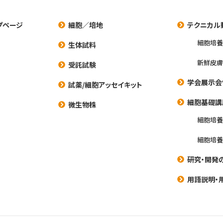
プページ
細胞／培地
テクニカル
細胞培
生体試料
新鮮皮膚
受託試験
学会展示会
試薬/細胞アッセイキット
細胞基礎講
微生物株
細胞培
細胞培
研究・開発
用語説明・