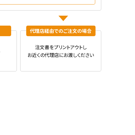
代理店経由での
ご注文の場合
注文書を
プリントアウトし
い
お近くの代理店に
お渡しください