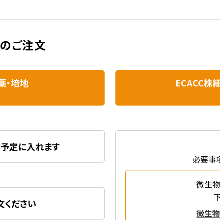
品のご注文
薬・培地
ECACC
予定に入れます
必要事
微生物
文ください
微生物