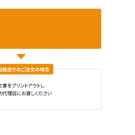
店経由での
ご注文の場合
文書を
プリントアウトし
の代理店に
お渡しください