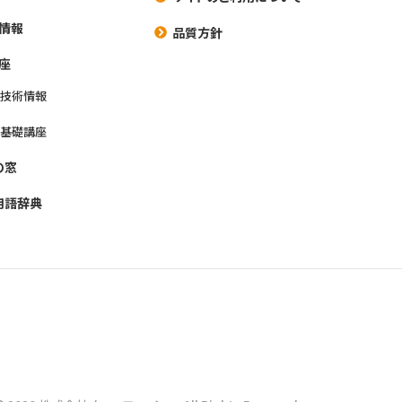
情報
品質方針
座
養技術情報
養基礎講座
の窓
用語辞典