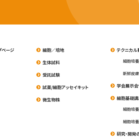
プページ
細胞／培地
テクニカル
細胞培
生体試料
新鮮皮膚
受託試験
学会展示会
試薬/細胞アッセイキット
細胞基礎講
微生物株
細胞培
細胞培
研究・開発