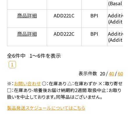
(Basal he
商品詳細
ADD221C
BPI
Additive
(Additiv
商品詳細
ADD222C
BPI
Additive
(Additive
全6件中
1～6件を表示
1
20
40
60
表示件数
※：
お問い合わせ
○：在庫あり △：在庫わずか ×：取り寄せ
□：在庫あり-培養後お届け納期約2週間 取扱中止：お取り
扱いを中止しております。同等品はございません。
製品発送スケジュールについてはこちら