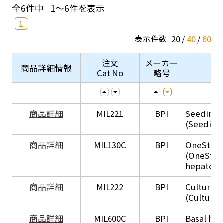
全6件中
1～6件を表示
1
20
40
60
表示件数
注文
メーカー
商品詳細情報
Cat.No
略号
商品詳細
MIL221
BPI
Seeding
(Seeding
商品詳細
MIL130C
BPI
OneStep 
(OneStep
hepatocy
商品詳細
MIL222
BPI
Culture 
(Culture
商品詳細
MIL600C
BPI
Basal hep