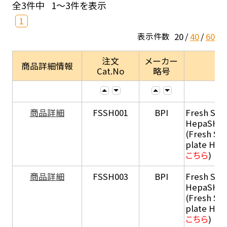
全3件中
1～3件を表示
1
20
40
60
表示件数
注文
メーカー
商品詳細情報
Cat.No
略号
商品詳細
FSSH001
BPI
Fresh Sus
HepaSH®
(Fresh Su
plate He
こちら
)
商品詳細
FSSH003
BPI
Fresh Sus
HepaSH®
(Fresh Su
plate He
こちら
)