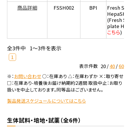
商品詳細
FSSH002
BPI
Fresh Sus
HepaSH®
(Fresh Su
plate He
こちら
)
全3件中
1～3件を表示
1
20
40
60
表示件数
※：
お問い合わせ
○：在庫あり △：在庫わずか ×：取り寄せ
□：在庫あり-培養後お届け納期約2週間 取扱中止：お取り
扱いを中止しております。同等品はございません。
製品発送スケジュールについてはこちら
生体試料・培地・試薬（全6件）