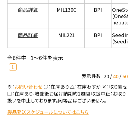
商品詳細
MIL130C
BPI
OneStep 
(OneStep
hepatocy
商品詳細
MIL221
BPI
Seeding
(Seeding
全6件中
1～6件を表示
1
20
40
60
表示件数
※：
お問い合わせ
○：在庫あり △：在庫わずか ×：取り寄せ
□：在庫あり-培養後お届け納期約2週間 取扱中止：お取り
扱いを中止しております。同等品はございません。
製品発送スケジュールについてはこちら