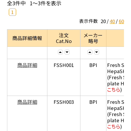
全3件中
1～3件を表示
1
20
40
60
表示件数
注文
メーカー
商品詳細情報
Cat.No
略号
商品詳細
FSSH001
BPI
Fresh Sus
HepaSH®
(Fresh Su
plate He
こちら
)
商品詳細
FSSH003
BPI
Fresh Sus
HepaSH®
(Fresh Su
plate He
こちら
)