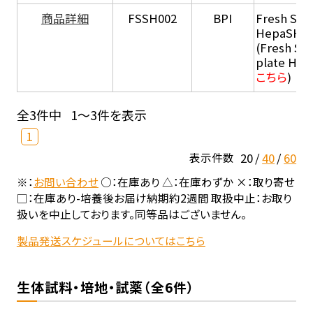
商品詳細
FSSH002
BPI
Fresh Sus
HepaSH®
(Fresh Su
plate He
こちら
)
全3件中
1～3件を表示
1
20
40
60
表示件数
※：
お問い合わせ
○：在庫あり △：在庫わずか ×：取り寄せ
□：在庫あり-培養後お届け納期約2週間 取扱中止：お取り
扱いを中止しております。同等品はございません。
製品発送スケジュールについてはこちら
生体試料・培地・試薬（全6件）