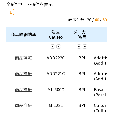
全6件中
1～6件を表示
1
20
40
60
表示件数
注文
メーカー
商品詳細情報
Cat.No
略号
商品詳細
ADD222C
BPI
Additive
(Additive
商品詳細
ADD221C
BPI
Additive
(Additiv
商品詳細
MIL600C
BPI
Basal hep
(Basal he
商品詳細
MIL222
BPI
Culture 
(Culture