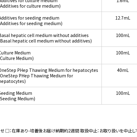
Additives for culture medium
1.6mL
(Additives for culture medium)
Additives for seeding medium
12.7mL
(Additives for seeding medium)
Basal hepatic cell medium without additives
100mL
(Basal hepatic cell medium without additives)
Culture Medium
100mL
(Culture Medium)
OneStep PHep Thawing Medium for hepatocytes
40mL
(OneStep PHep Thawing Medium for
hepatocytes)
Seeding Medium
100mL
(Seeding Medium)
寄せ □：在庫あり-培養後お届け納期約2週間 取扱中止：お取り扱いを中止し