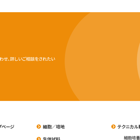
わせ、詳しいご相談をされたい
プページ
細胞／培地
テクニカル
細胞培
生体試料