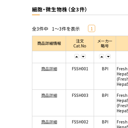
細胞・微生物株（全3件）
全3件中
1～3件を表示
1
注文
メーカー
商品詳細情報
Cat.No
略号
商品詳細
FSSH001
BPI
Fresh
Hepa
(Fres
Hepa
商品詳細
FSSH003
BPI
Fresh
Hepa
(Fres
Hepa
商品詳細
FSSH002
BPI
Fresh
Hepa