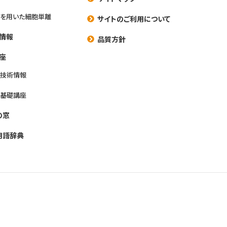
を用いた細胞単離
サイトのご利用について
情報
品質方針
座
養技術情報
養基礎講座
の窓
用語辞典