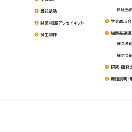
新鮮皮膚
受託試験
学会展示会
試薬/細胞アッセイキット
細胞基礎講
微生物株
細胞培
細胞培
研究・開発
用語説明・