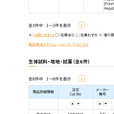
(Fres
Hepa
全3件中
1～3件を表示
1
※：
お問い合わせ
○：在庫あり △：在庫わずか ×：取り
製品発送スケジュールについてはこちら
生体試料・培地・試薬（全6件）
全6件中
1～6件を表示
1
注文
メーカー
商品詳細情報
Cat.No
略号