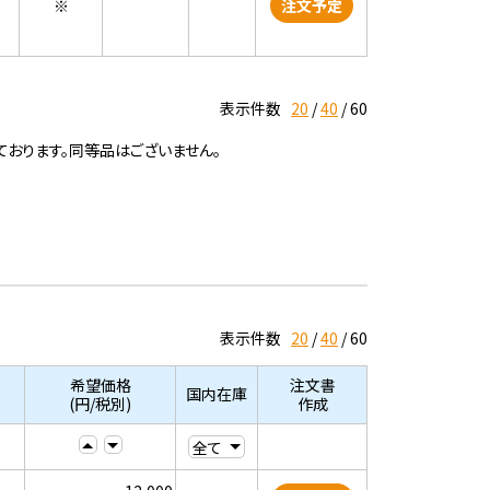
※
注文予定
表示件数
20
40
60
ております。同等品はございません。
表示件数
20
40
60
希望価格
注文書
国内在庫
(円/税別)
作成