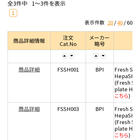
全3件中
1～3件を表示
1
20
40
60
表示件数
注文
メーカー
商品詳細情報
Cat.No
略号
商品詳細
FSSH001
BPI
Fresh Sus
HepaSH®
(Fresh Su
plate He
こちら
)
商品詳細
FSSH003
BPI
Fresh Sus
HepaSH®
(Fresh Su
plate He
こちら
)