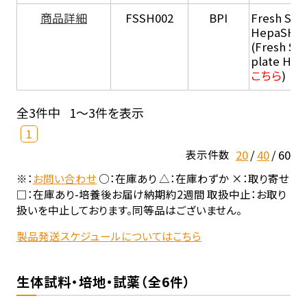
商品詳細
FSSH002
BPI
Fresh Sus
HepaSH®
(Fresh Su
plate He
こちら
)
全3件中
1～3件を表示
1
20
40
60
表示件数
※：
お問い合わせ
○：在庫あり △：在庫わずか ×：取り寄せ
□：在庫あり-培養後お届け納期約2週間 取扱中止：お取り
扱いを中止しております。同等品はございません。
製品発送スケジュールについてはこちら
生体試料・培地・試薬（全6件）