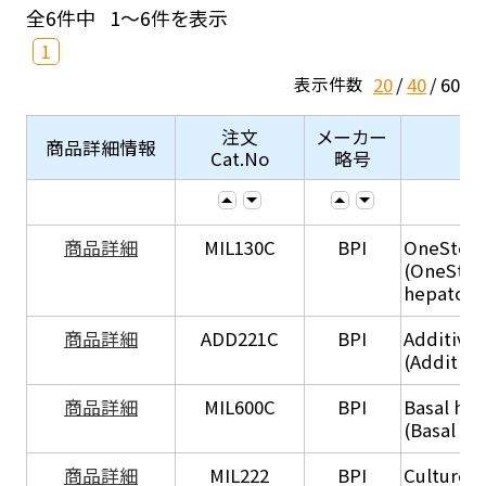
全6件中
1～6件を表示
1
20
40
60
表示件数
注文
メーカー
商品詳細情報
Cat.No
略号
商品詳細
MIL130C
BPI
OneStep 
(OneStep
hepatocy
商品詳細
ADD221C
BPI
Additive
(Additiv
商品詳細
MIL600C
BPI
Basal hep
(Basal he
商品詳細
MIL222
BPI
Culture 