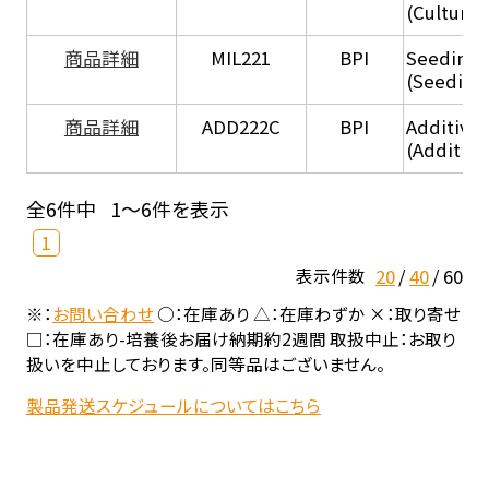
(Culture
商品詳細
MIL221
BPI
Seeding
(Seeding
商品詳細
ADD222C
BPI
Additive
(Additive
全6件中
1～6件を表示
1
20
40
60
表示件数
※：
お問い合わせ
○：在庫あり △：在庫わずか ×：取り寄せ
□：在庫あり-培養後お届け納期約2週間 取扱中止：お取り
扱いを中止しております。同等品はございません。
製品発送スケジュールについてはこちら