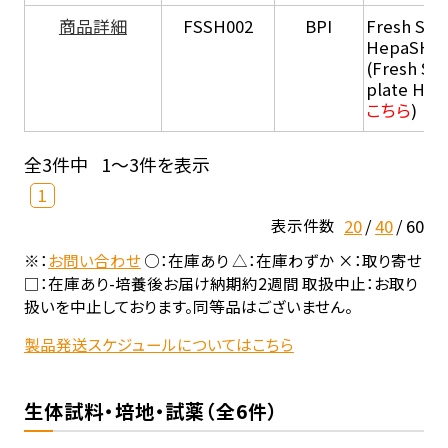
商品詳細
FSSH002
BPI
Fresh Sus
HepaSH®
(Fresh Su
plate He
こちら
)
全3件中
1～3件を表示
1
20
40
60
表示件数
※：
お問い合わせ
○：在庫あり △：在庫わずか ×：取り寄せ
□：在庫あり-培養後お届け納期約2週間 取扱中止：お取り
扱いを中止しております。同等品はございません。
製品発送スケジュールについてはこちら
生体試料・培地・試薬（全6件）