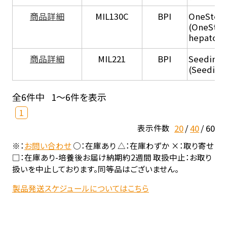
商品詳細
MIL130C
BPI
OneStep 
(OneStep
hepatocy
商品詳細
MIL221
BPI
Seeding
(Seeding
全6件中
1～6件を表示
1
20
40
60
表示件数
※：
お問い合わせ
○：在庫あり △：在庫わずか ×：取り寄せ
□：在庫あり-培養後お届け納期約2週間 取扱中止：お取り
扱いを中止しております。同等品はございません。
製品発送スケジュールについてはこちら