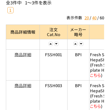
全3件中
1～3件を表示
1
20
40
60
表示件数
注文
メーカー
商品詳細情報
Cat.No
略号
商品詳細
FSSH001
BPI
Fresh Sus
HepaSH®
(Fresh Su
plate He
こちら
)
商品詳細
FSSH003
BPI
Fresh Sus
HepaSH®
(Fresh Su
plate He
こちら
)