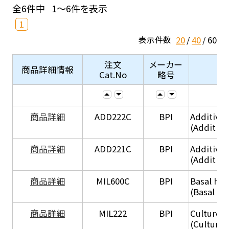
全6件中
1～6件を表示
1
20
40
60
表示件数
注文
メーカー
商品詳細情報
Cat.No
略号
商品詳細
ADD222C
BPI
Additive
(Additive
商品詳細
ADD221C
BPI
Additive
(Additiv
商品詳細
MIL600C
BPI
Basal hep
(Basal he
商品詳細
MIL222
BPI
Culture 
(Culture