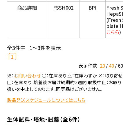
商品詳細
FSSH002
BPI
Fresh Sus
HepaSH®
(Fresh Su
plate He
こちら
)
全3件中
1～3件を表示
1
20
40
60
表示件数
※：
お問い合わせ
○：在庫あり △：在庫わずか ×：取り寄せ
□：在庫あり-培養後お届け納期約2週間 取扱中止：お取り
扱いを中止しております。同等品はございません。
製品発送スケジュールについてはこちら
生体試料・培地・試薬（全6件）