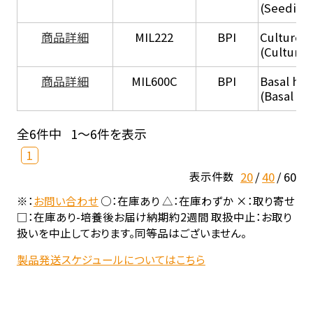
(Seeding
商品詳細
MIL222
BPI
Culture 
(Culture
商品詳細
MIL600C
BPI
Basal hep
(Basal he
全6件中
1～6件を表示
1
20
40
60
表示件数
※：
お問い合わせ
○：在庫あり △：在庫わずか ×：取り寄せ
□：在庫あり-培養後お届け納期約2週間 取扱中止：お取り
扱いを中止しております。同等品はございません。
製品発送スケジュールについてはこちら