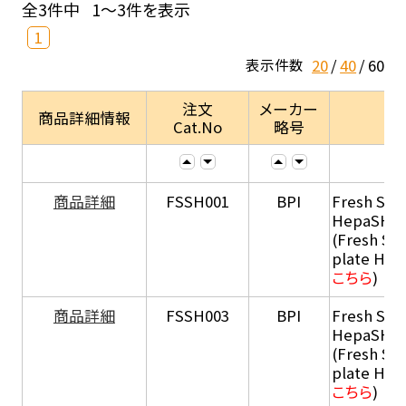
全3件中
1～3件を表示
1
20
40
60
表示件数
注文
メーカー
商品詳細情報
Cat.No
略号
商品詳細
FSSH001
BPI
Fresh Sus
HepaSH®
(Fresh Su
plate He
こちら
)
商品詳細
FSSH003
BPI
Fresh Sus
HepaSH®
(Fresh Su
plate He
こちら
)