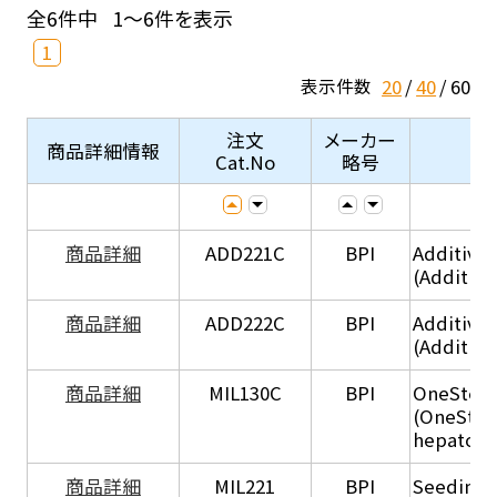
全6件中
1～6件を表示
1
20
40
60
表示件数
注文
メーカー
商品詳細情報
Cat.No
略号
商品詳細
ADD221C
BPI
Additive
(Additiv
商品詳細
ADD222C
BPI
Additive
(Additive
商品詳細
MIL130C
BPI
OneStep 
(OneStep
hepatocy
商品詳細
MIL221
BPI
Seeding