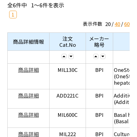
全6件中
1～6件を表示
1
20
40
60
表示件数
注文
メーカー
商品詳細情報
Cat.No
略号
商品詳細
MIL130C
BPI
OneStep 
(OneStep
hepatocy
商品詳細
ADD221C
BPI
Additive
(Additiv
商品詳細
MIL600C
BPI
Basal hep
(Basal he
商品詳細
MIL222
BPI
Culture 