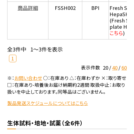
商品詳細
FSSH002
BPI
Fresh Sus
HepaSH®
(Fresh Su
plate He
こちら
)
全3件中
1～3件を表示
1
20
40
60
表示件数
※：
お問い合わせ
○：在庫あり △：在庫わずか ×：取り寄せ
□：在庫あり-培養後お届け納期約2週間 取扱中止：お取り
扱いを中止しております。同等品はございません。
製品発送スケジュールについてはこちら
生体試料・培地・試薬（全6件）