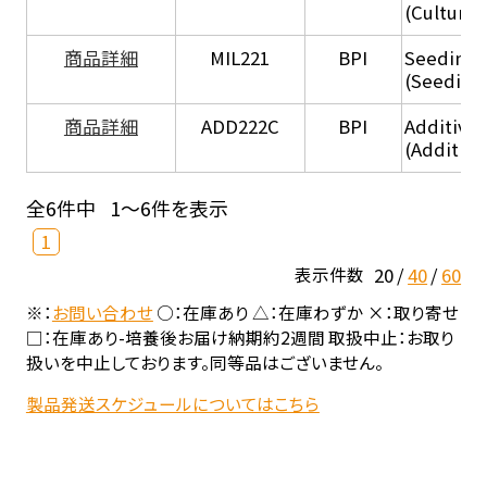
(Culture
商品詳細
MIL221
BPI
Seeding
(Seeding
商品詳細
ADD222C
BPI
Additive
(Additive
全6件中
1～6件を表示
1
20
40
60
表示件数
※：
お問い合わせ
○：在庫あり △：在庫わずか ×：取り寄せ
□：在庫あり-培養後お届け納期約2週間 取扱中止：お取り
扱いを中止しております。同等品はございません。
製品発送スケジュールについてはこちら