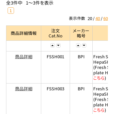
全3件中
1～3件を表示
1
20
40
60
表示件数
注文
メーカー
商品詳細情報
Cat.No
略号
商品詳細
FSSH001
BPI
Fresh Sus
HepaSH®
(Fresh Su
plate He
こちら
)
商品詳細
FSSH003
BPI
Fresh Sus
HepaSH®
(Fresh Su
plate He
こちら
)