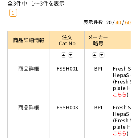
全3件中
1～3件を表示
1
20
40
60
表示件数
注文
メーカー
商品詳細情報
Cat.No
略号
商品詳細
FSSH001
BPI
Fresh Sus
HepaSH®
(Fresh Su
plate He
こちら
)
商品詳細
FSSH003
BPI
Fresh Sus
HepaSH®
(Fresh Su
plate He
こちら
)