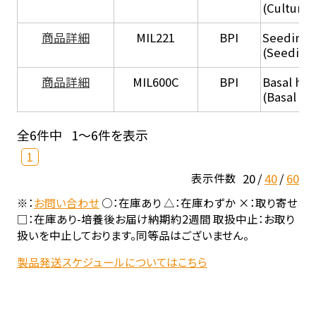
(Culture
商品詳細
MIL221
BPI
Seeding
(Seeding
商品詳細
MIL600C
BPI
Basal hep
(Basal he
全6件中
1～6件を表示
1
20
40
60
表示件数
※：
お問い合わせ
○：在庫あり △：在庫わずか ×：取り寄せ
□：在庫あり-培養後お届け納期約2週間 取扱中止：お取り
扱いを中止しております。同等品はございません。
製品発送スケジュールについてはこちら