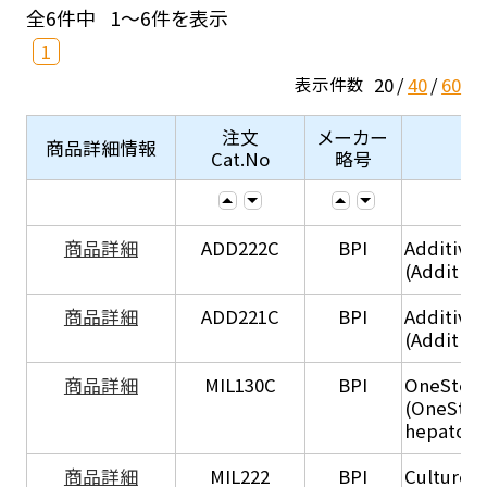
全6件中
1～6件を表示
1
20
40
60
表示件数
注文
メーカー
商品詳細情報
Cat.No
略号
商品詳細
ADD222C
BPI
Additive
(Additive
商品詳細
ADD221C
BPI
Additive
(Additiv
商品詳細
MIL130C
BPI
OneStep 
(OneStep
hepatocy
商品詳細
MIL222
BPI
Culture 