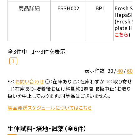
商品詳細
FSSH002
BPI
Fresh Sus
HepaSH®
(Fresh Su
plate He
こちら
)
全3件中
1～3件を表示
1
20
40
60
表示件数
※：
お問い合わせ
○：在庫あり △：在庫わずか ×：取り寄せ
□：在庫あり-培養後お届け納期約2週間 取扱中止：お取り
扱いを中止しております。同等品はございません。
製品発送スケジュールについてはこちら
生体試料・培地・試薬（全6件）