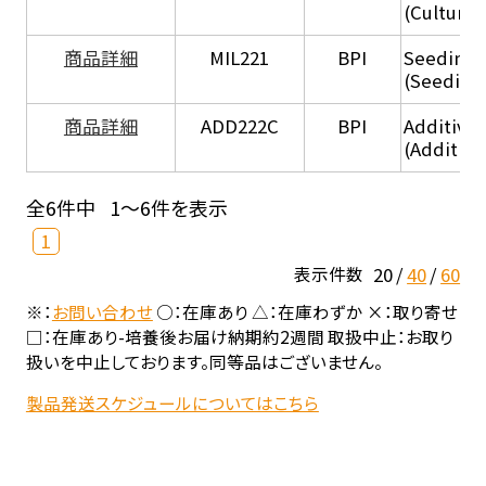
(Culture
商品詳細
MIL221
BPI
Seeding
(Seeding
商品詳細
ADD222C
BPI
Additive
(Additive
全6件中
1～6件を表示
1
20
40
60
表示件数
※：
お問い合わせ
○：在庫あり △：在庫わずか ×：取り寄せ
□：在庫あり-培養後お届け納期約2週間 取扱中止：お取り
扱いを中止しております。同等品はございません。
製品発送スケジュールについてはこちら