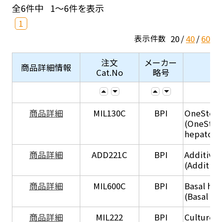
全6件中
1～6件を表示
1
20
40
60
表示件数
注文
メーカー
商品詳細情報
Cat.No
略号
商品詳細
MIL130C
BPI
OneStep 
(OneStep
hepatocy
商品詳細
ADD221C
BPI
Additive
(Additiv
商品詳細
MIL600C
BPI
Basal hep
(Basal he
商品詳細
MIL222
BPI
Culture 