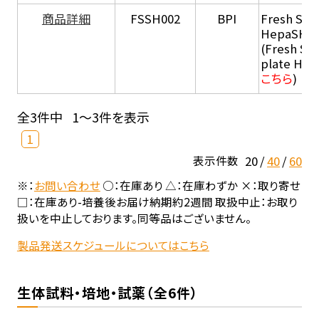
商品詳細
FSSH002
BPI
Fresh Sus
HepaSH®
(Fresh Su
plate He
こちら
)
全3件中
1～3件を表示
1
20
40
60
表示件数
※：
お問い合わせ
○：在庫あり △：在庫わずか ×：取り寄せ
□：在庫あり-培養後お届け納期約2週間 取扱中止：お取り
扱いを中止しております。同等品はございません。
製品発送スケジュールについてはこちら
生体試料・培地・試薬（全6件）