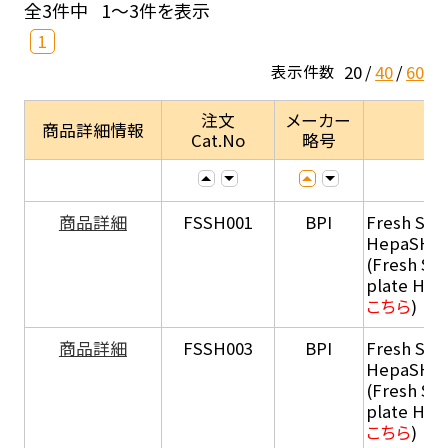
全3件中
1～3件を表示
1
20
40
60
表示件数
注文
メーカー
商品詳細情報
Cat.No
略号
商品詳細
FSSH001
BPI
Fresh Sus
HepaSH®
(Fresh Su
plate He
こちら
)
商品詳細
FSSH003
BPI
Fresh Sus
HepaSH®
(Fresh Su
plate He
こちら
)