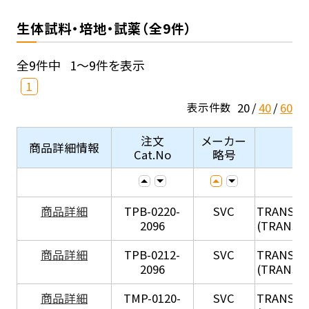
生体試料・培地・試薬（全9件）
全9件中
1～9件を表示
1
20
40
60
表示件数
注文
メーカー
商品詳細情報
Cat.No
略号
X
商品詳細
TPB-0220-
SVC
TRANSIL
2096
(TRANSIL 
X
商品詳細
TPB-0212-
SVC
TRANSIL
2096
(TRANSIL 
X
商品詳細
TMP-0120-
SVC
TRANSIL