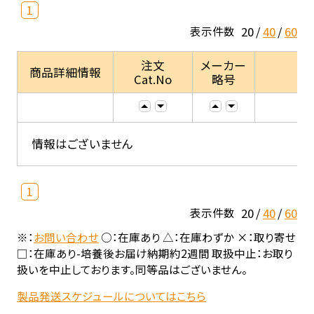
1
20
40
60
表示件数
注文
メーカー
商品詳細情報
Cat.No
略号
情報はございません
1
20
40
60
表示件数
※：
お問い合わせ
○：在庫あり △：在庫わずか ×：取り寄せ
□：在庫あり-培養後お届け納期約2週間 取扱中止：お取り
扱いを中止しております。同等品はございません。
製品発送スケジュールについてはこちら