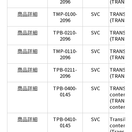
2096
(TRANSIL
X
商品詳細
TMP-0100-
SVC
TRANSIL
2096
(TRANSIL 
X
商品詳細
TPB-0210-
SVC
TRANSIL
2096
(TRANSIL 
X
商品詳細
TMP-0110-
SVC
TRANSIL
2096
(TRANSIL 
X
商品詳細
TPB-0211-
SVC
TRANSIL
2096
(TRANSIL 
商品詳細
TPB-0400-
SVC
TRANSIL H
0145
content in
(TRANSIL 
content in
商品詳細
TPB-0410-
SVC
Transil Hi
0145
content - 
(Transil H