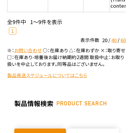
content - 
全9件中
1～9件を表示
1
20
40
60
表示件数
※：
お問い合わせ
○：在庫あり △：在庫わずか ×：取り寄せ
□：在庫あり-培養後お届け納期約2週間 取扱中止：お取り
扱いを中止しております。同等品はございません。
製品発送スケジュールについてはこちら
製品情報検索
PRODUCT SEARCH