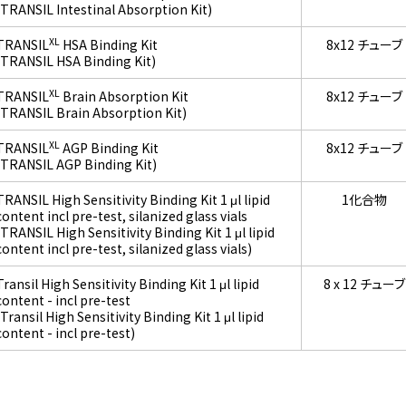
(TRANSIL Intestinal Absorption Kit)
XL
TRANSIL
HSA Binding Kit
8x12 チューブ
(TRANSIL HSA Binding Kit)
XL
TRANSIL
Brain Absorption Kit
8x12 チューブ
(TRANSIL Brain Absorption Kit)
XL
TRANSIL
AGP Binding Kit
8x12 チューブ
(TRANSIL AGP Binding Kit)
TRANSIL High Sensitivity Binding Kit 1 μl lipid
1化合物
content incl pre-test, silanized glass vials
(TRANSIL High Sensitivity Binding Kit 1 μl lipid
content incl pre-test, silanized glass vials)
Transil High Sensitivity Binding Kit 1 μl lipid
8 x 12 チューブ
content - incl pre-test
(Transil High Sensitivity Binding Kit 1 μl lipid
content - incl pre-test)