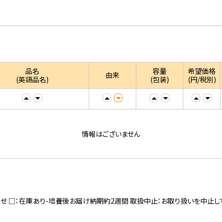
品名
容量
希望価格
由来
(英語品名)
(包装)
(円/税別)
情報はございません
寄せ □：在庫あり-培養後お届け納期約2週間 取扱中止：お取り扱いを中止し