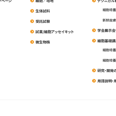
プページ
細胞／培地
テクニカル
細胞培
生体試料
新鮮皮膚
受託試験
学会展示会
試薬/細胞アッセイキット
細胞基礎講
微生物株
細胞培
細胞培
研究・開発
用語説明・