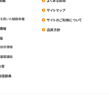
動画
よくある質問
養
サイトマップ
を用いた細胞単離
サイトのご利用について
情報
品質方針
座
養技術情報
養基礎講座
の窓
用語辞典