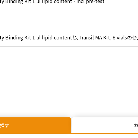
ty Binding Kit 1 μl lipid content - incl pre-test
vity Binding Kit 1 μl lipid contentと、Transil MA Kit, 8 via
探す