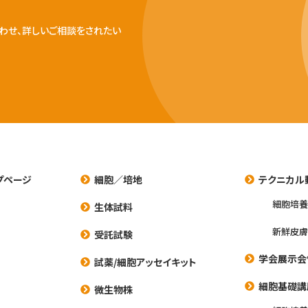
わせ、詳しいご相談をされたい
プページ
細胞／培地
テクニカル
細胞培
生体試料
新鮮皮膚
受託試験
学会展示会
試薬/細胞アッセイキット
細胞基礎講
微生物株