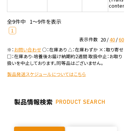
content - 
全9件中
1～9件を表示
1
20
40
60
表示件数
※：
お問い合わせ
○：在庫あり △：在庫わずか ×：取り寄せ
□：在庫あり-培養後お届け納期約2週間 取扱中止：お取り
扱いを中止しております。同等品はございません。
製品発送スケジュールについてはこちら
製品情報検索
PRODUCT SEARCH