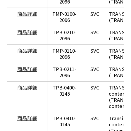
2096
(TRANSIL
X
商品詳細
TMP-0100-
SVC
TRANSIL
2096
(TRANSIL 
X
商品詳細
TPB-0210-
SVC
TRANSIL
2096
(TRANSIL 
X
商品詳細
TMP-0110-
SVC
TRANSIL
2096
(TRANSIL 
X
商品詳細
TPB-0211-
SVC
TRANSIL
2096
(TRANSIL 
商品詳細
TPB-0400-
SVC
TRANSIL H
0145
content in
(TRANSIL 
content in
商品詳細
TPB-0410-
SVC
Transil Hi
0145
content - 
(Transil H