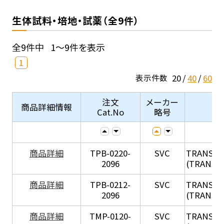
生体試料・培地・試薬（全9件）
全9件中
1～9件を表示
1
20
40
60
表示件数
注文
メーカー
商品詳細情報
Cat.No
略号
X
商品詳細
TPB-0220-
SVC
TRANSIL
2096
(TRANSIL 
X
商品詳細
TPB-0212-
SVC
TRANSIL
2096
(TRANSIL 
X
商品詳細
TMP-0120-
SVC
TRANSIL