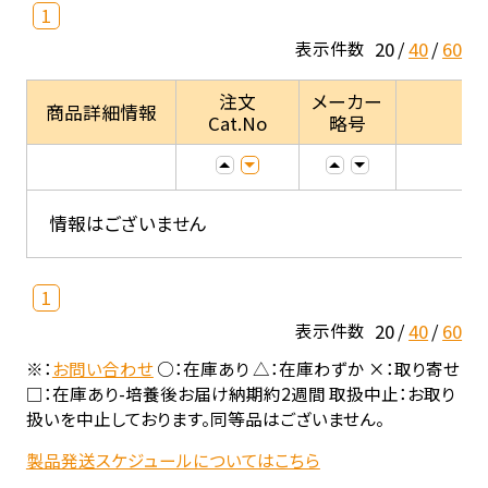
1
20
40
60
表示件数
注文
メーカー
商品詳細情報
Cat.No
略号
情報はございません
1
20
40
60
表示件数
※：
お問い合わせ
○：在庫あり △：在庫わずか ×：取り寄せ
□：在庫あり-培養後お届け納期約2週間 取扱中止：お取り
扱いを中止しております。同等品はございません。
製品発送スケジュールについてはこちら