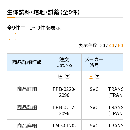
生体試料・培地・試薬（全9件）
全9件中
1～9件を表示
1
20
40
60
表示件数
注文
メーカー
商品詳細情報
Cat.No
略号
X
商品詳細
TPB-0220-
SVC
TRANSIL
2096
(TRANSIL 
X
商品詳細
TPB-0212-
SVC
TRANSIL
2096
(TRANSIL 
X
商品詳細
TMP-0120-
SVC
TRANSIL