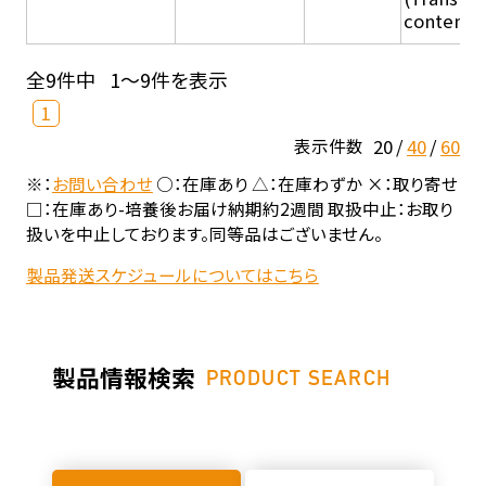
content - 
全9件中
1～9件を表示
1
20
40
60
表示件数
※：
お問い合わせ
○：在庫あり △：在庫わずか ×：取り寄せ
□：在庫あり-培養後お届け納期約2週間 取扱中止：お取り
扱いを中止しております。同等品はございません。
製品発送スケジュールについてはこちら
製品情報検索
PRODUCT SEARCH