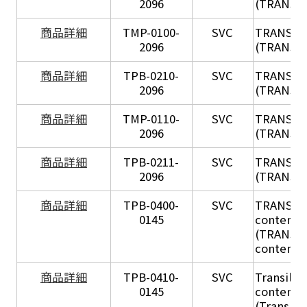
2096
(TRANSIL
X
商品詳細
TMP-0100-
SVC
TRANSIL
2096
(TRANSIL 
X
商品詳細
TPB-0210-
SVC
TRANSIL
2096
(TRANSIL 
X
商品詳細
TMP-0110-
SVC
TRANSIL
2096
(TRANSIL 
X
商品詳細
TPB-0211-
SVC
TRANSIL
2096
(TRANSIL 
商品詳細
TPB-0400-
SVC
TRANSIL H
0145
content in
(TRANSIL 
content in
商品詳細
TPB-0410-
SVC
Transil Hi
0145
content - 
(Transil H