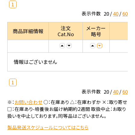
1
20
40
60
表示件数
注文
メーカー
商品詳細情報
Cat.No
略号
情報はございません
1
20
40
60
表示件数
※：
お問い合わせ
○：在庫あり △：在庫わずか ×：取り寄せ
□：在庫あり-培養後お届け納期約2週間 取扱中止：お取り
扱いを中止しております。同等品はございません。
製品発送スケジュールについてはこちら