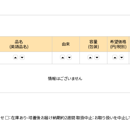
品名
容量
希望価格
由来
(英語品名)
(包装)
(円/税別)
情報はございません
寄せ □：在庫あり-培養後お届け納期約2週間 取扱中止：お取り扱いを中止し