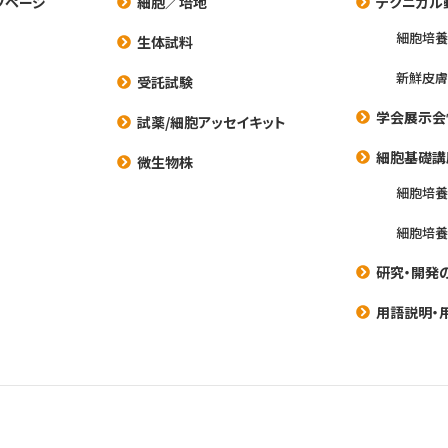
プページ
細胞／培地
テクニカル
細胞培
生体試料
新鮮皮膚
受託試験
学会展示会
試薬/細胞アッセイキット
細胞基礎講
微生物株
細胞培
細胞培
研究・開発
用語説明・