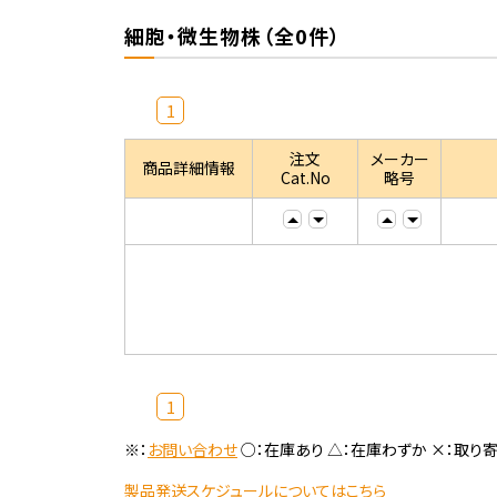
細胞・微生物株（全0件）
1
注文
メーカー
商品詳細情報
Cat.No
略号
1
※：
お問い合わせ
○：在庫あり △：在庫わずか ×：取り
製品発送スケジュールについてはこちら