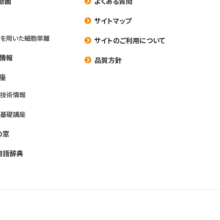
動画
よくある質問
養
サイトマップ
を用いた細胞単離
サイトのご利用について
情報
品質方針
座
養技術情報
養基礎講座
の窓
用語辞典