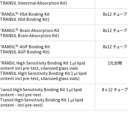
(TRANSIL Intestinal Absorption Kit)
XL
TRANSIL
HSA Binding Kit
8x12 チューブ
(TRANSIL HSA Binding Kit)
XL
TRANSIL
Brain Absorption Kit
8x12 チューブ
(TRANSIL Brain Absorption Kit)
XL
TRANSIL
AGP Binding Kit
8x12 チューブ
(TRANSIL AGP Binding Kit)
TRANSIL High Sensitivity Binding Kit 1 μl lipid
1化合物
content incl pre-test, silanized glass vials
(TRANSIL High Sensitivity Binding Kit 1 μl lipid
content incl pre-test, silanized glass vials)
Transil High Sensitivity Binding Kit 1 μl lipid
8 x 12 チューブ
content - incl pre-test
(Transil High Sensitivity Binding Kit 1 μl lipid
content - incl pre-test)