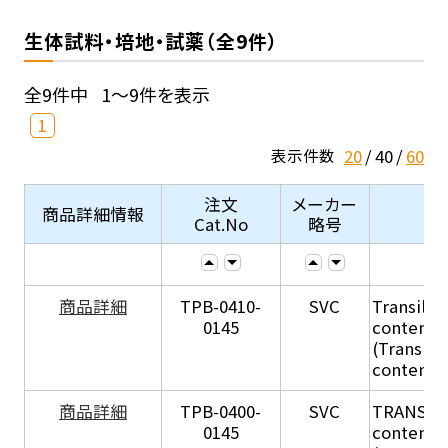
生体試料・培地・試薬（全9件）
全9件中
1～9件を表示
1
20
40
60
表示件数
注文
メーカー
商品詳細情報
Cat.No
略号
商品詳細
TPB-0410-
SVC
Transil Hi
0145
content - 
(Transil H
content - 
商品詳細
TPB-0400-
SVC
TRANSIL H
0145
content in