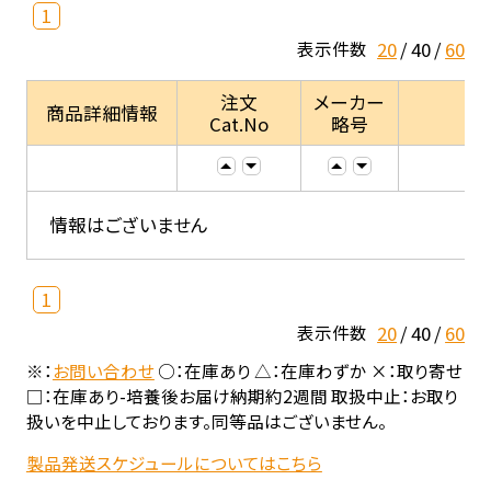
1
20
40
60
表示件数
注文
メーカー
商品詳細情報
Cat.No
略号
情報はございません
1
20
40
60
表示件数
※：
お問い合わせ
○：在庫あり △：在庫わずか ×：取り寄せ
□：在庫あり-培養後お届け納期約2週間 取扱中止：お取り
扱いを中止しております。同等品はございません。
製品発送スケジュールについてはこちら