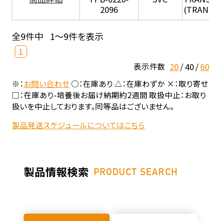
2096
(TRANSIL 
全9件中
1～9件を表示
1
20
40
60
表示件数
※：
お問い合わせ
○：在庫あり △：在庫わずか ×：取り寄せ
□：在庫あり-培養後お届け納期約2週間 取扱中止：お取り
扱いを中止しております。同等品はございません。
製品発送スケジュールについてはこちら
製品情報検索
PRODUCT SEARCH