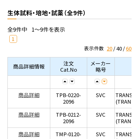
生体試料・培地・試薬（全9件）
全9件中
1～9件を表示
1
20
40
60
表示件数
注文
メーカー
商品詳細情報
Cat.No
略号
X
商品詳細
TPB-0220-
SVC
TRANSIL
2096
(TRANSIL 
X
商品詳細
TPB-0212-
SVC
TRANSIL
2096
(TRANSIL 
X
商品詳細
TMP-0120-
SVC
TRANSIL