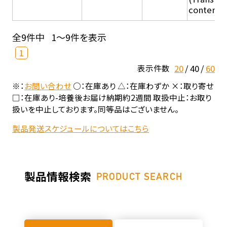
content - 
全9件中
1～9件を表示
1
20
40
60
表示件数
※：
お問い合わせ
○：在庫あり △：在庫わずか ×：取り寄せ
□：在庫あり-培養後お届け納期約2週間 取扱中止：お取り
扱いを中止しております。同等品はございません。
製品発送スケジュールについてはこちら
製品情報検索
PRODUCT SEARCH