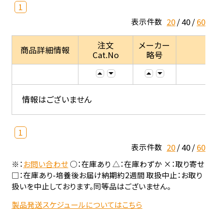
1
20
40
60
表示件数
注文
メーカー
商品詳細情報
Cat.No
略号
情報はございません
1
20
40
60
表示件数
※：
お問い合わせ
○：在庫あり △：在庫わずか ×：取り寄せ
□：在庫あり-培養後お届け納期約2週間 取扱中止：お取り
扱いを中止しております。同等品はございません。
製品発送スケジュールについてはこちら