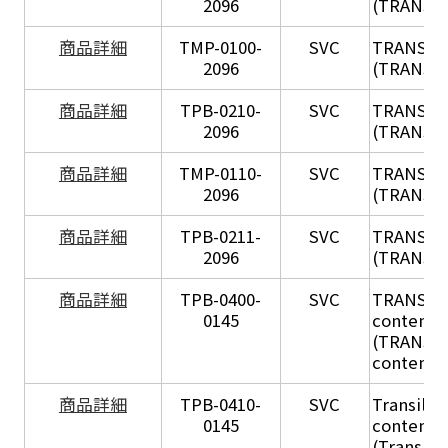
2096
(TRANSIL
X
商品詳細
TMP-0100-
SVC
TRANSIL
2096
(TRANSIL 
X
商品詳細
TPB-0210-
SVC
TRANSIL
2096
(TRANSIL 
X
商品詳細
TMP-0110-
SVC
TRANSIL
2096
(TRANSIL 
X
商品詳細
TPB-0211-
SVC
TRANSIL
2096
(TRANSIL 
商品詳細
TPB-0400-
SVC
TRANSIL H
0145
content in
(TRANSIL 
content in
商品詳細
TPB-0410-
SVC
Transil Hi
0145
content - 
(Transil H