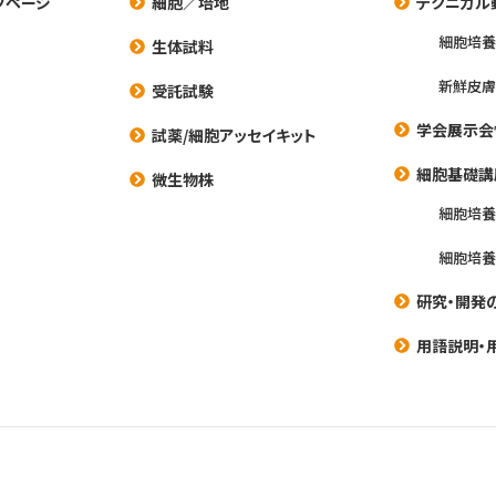
プページ
細胞／培地
テクニカル
細胞培
生体試料
新鮮皮膚
受託試験
学会展示会
試薬/細胞アッセイキット
細胞基礎講
微生物株
細胞培
細胞培
研究・開発
用語説明・