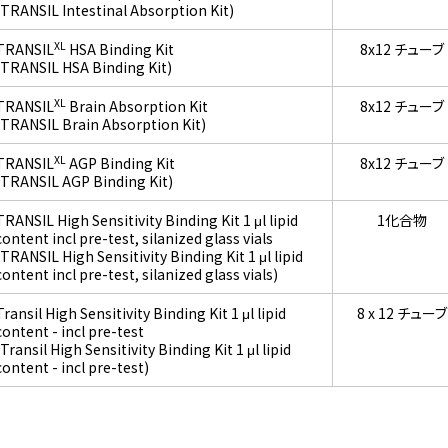
(TRANSIL Intestinal Absorption Kit)
XL
TRANSIL
HSA Binding Kit
8x12 チューブ
(TRANSIL HSA Binding Kit)
XL
TRANSIL
Brain Absorption Kit
8x12 チューブ
(TRANSIL Brain Absorption Kit)
XL
TRANSIL
AGP Binding Kit
8x12 チューブ
(TRANSIL AGP Binding Kit)
TRANSIL High Sensitivity Binding Kit 1 μl lipid
1化合物
content incl pre-test, silanized glass vials
(TRANSIL High Sensitivity Binding Kit 1 μl lipid
content incl pre-test, silanized glass vials)
Transil High Sensitivity Binding Kit 1 μl lipid
8 x 12 チューブ
content - incl pre-test
(Transil High Sensitivity Binding Kit 1 μl lipid
content - incl pre-test)