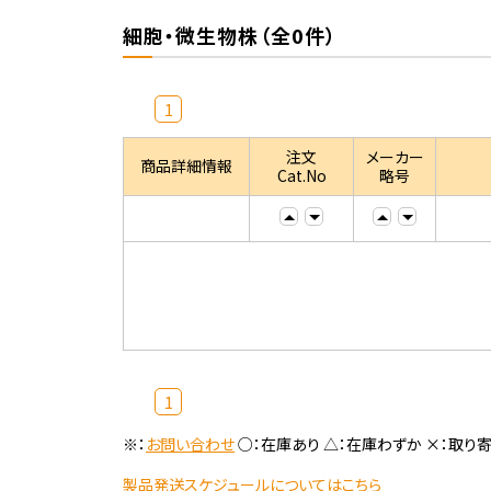
細胞・微生物株（全0件）
1
注文
メーカー
商品詳細情報
Cat.No
略号
1
※：
お問い合わせ
○：在庫あり △：在庫わずか ×：取り
製品発送スケジュールについてはこちら