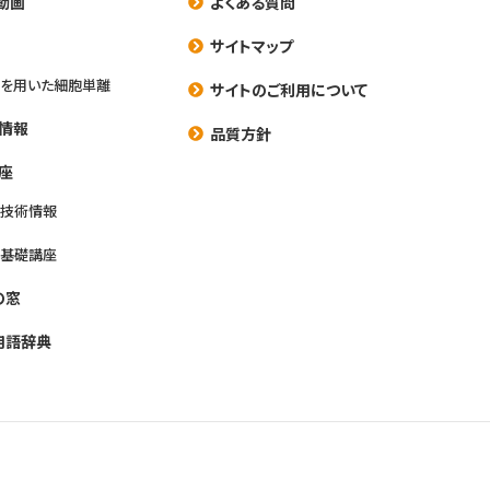
動画
よくある質問
養
サイトマップ
を用いた細胞単離
サイトのご利用について
情報
品質方針
座
養技術情報
養基礎講座
の窓
用語辞典