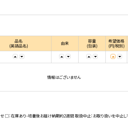
品名
容量
希望価格
由来
(英語品名)
(包装)
(円/税別)
情報はございません
寄せ □：在庫あり-培養後お届け納期約2週間 取扱中止：お取り扱いを中止し