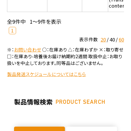
content - 
全9件中
1～9件を表示
1
20
40
60
表示件数
※：
お問い合わせ
○：在庫あり △：在庫わずか ×：取り寄せ
□：在庫あり-培養後お届け納期約2週間 取扱中止：お取り
扱いを中止しております。同等品はございません。
製品発送スケジュールについてはこちら
製品情報検索
PRODUCT SEARCH