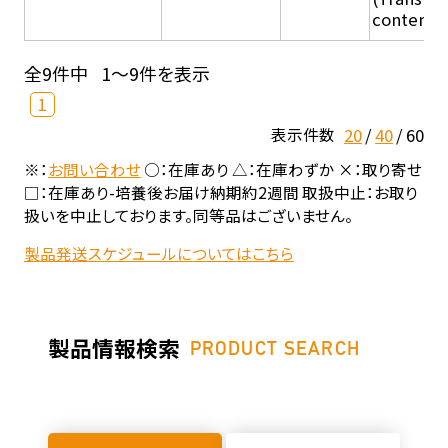
content - 
全9件中
1～9件を表示
1
20
40
60
表示件数
※：
お問い合わせ
○：在庫あり △：在庫わずか ×：取り寄せ
□：在庫あり-培養後お届け納期約2週間 取扱中止：お取り
扱いを中止しております。同等品はございません。
製品発送スケジュールについてはこちら
製品情報検索
PRODUCT SEARCH