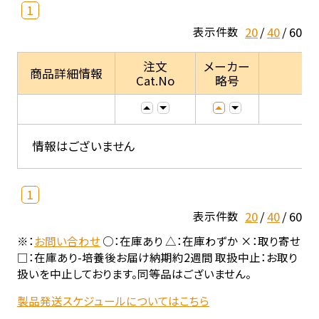
1
20
40
60
表示件数
注文
メーカー
商品詳細情報
Cat.No
略号
情報はございません
1
20
40
60
表示件数
※：
お問い合わせ
○：在庫あり △：在庫わずか ×：取り寄せ
□：在庫あり-培養後お届け納期約2週間 取扱中止：お取り
扱いを中止しております。同等品はございません。
製品発送スケジュールについてはこちら