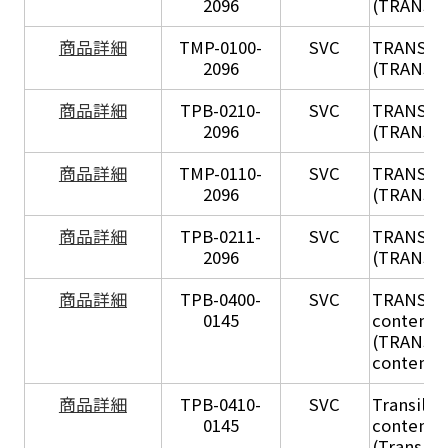
2096
(TRANSIL
X
商品詳細
TMP-0100-
SVC
TRANSIL
2096
(TRANSIL 
X
商品詳細
TPB-0210-
SVC
TRANSIL
2096
(TRANSIL 
X
商品詳細
TMP-0110-
SVC
TRANSIL
2096
(TRANSIL 
X
商品詳細
TPB-0211-
SVC
TRANSIL
2096
(TRANSIL 
商品詳細
TPB-0400-
SVC
TRANSIL H
0145
content in
(TRANSIL 
content in
商品詳細
TPB-0410-
SVC
Transil Hi
0145
content - 
(Transil H