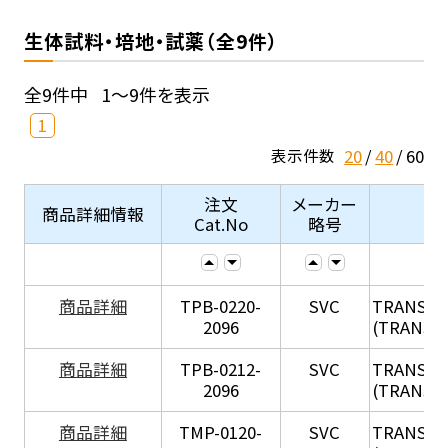
生体試料・培地・試薬（全9件）
全9件中
1～9件を表示
1
20
40
60
表示件数
注文
メーカー
商品詳細情報
Cat.No
略号
X
商品詳細
TPB-0220-
SVC
TRANSIL
2096
(TRANSIL 
X
商品詳細
TPB-0212-
SVC
TRANSIL
2096
(TRANSIL 
X
商品詳細
TMP-0120-
SVC
TRANSIL