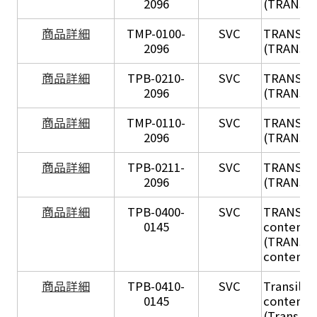
2096
(TRANSIL
X
商品詳細
TMP-0100-
SVC
TRANSIL
2096
(TRANSIL 
X
商品詳細
TPB-0210-
SVC
TRANSIL
2096
(TRANSIL 
X
商品詳細
TMP-0110-
SVC
TRANSIL
2096
(TRANSIL 
X
商品詳細
TPB-0211-
SVC
TRANSIL
2096
(TRANSIL 
商品詳細
TPB-0400-
SVC
TRANSIL H
0145
content in
(TRANSIL 
content in
商品詳細
TPB-0410-
SVC
Transil Hi
0145
content - 
(Transil H