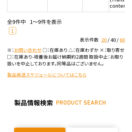
content - 
全9件中
1～9件を表示
1
20
40
60
表示件数
※：
お問い合わせ
○：在庫あり △：在庫わずか ×：取り寄せ
□：在庫あり-培養後お届け納期約2週間 取扱中止：お取り
扱いを中止しております。同等品はございません。
製品発送スケジュールについてはこちら
製品情報検索
PRODUCT SEARCH