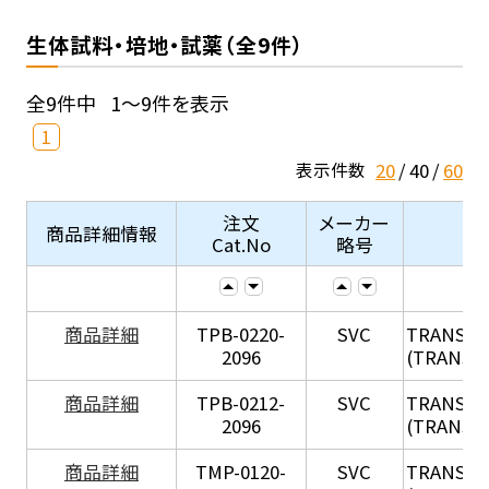
生体試料・培地・試薬（全9件）
全9件中
1～9件を表示
1
20
40
60
表示件数
注文
メーカー
商品詳細情報
Cat.No
略号
X
商品詳細
TPB-0220-
SVC
TRANSIL
2096
(TRANSIL 
X
商品詳細
TPB-0212-
SVC
TRANSIL
2096
(TRANSIL 
X
商品詳細
TMP-0120-
SVC
TRANSIL