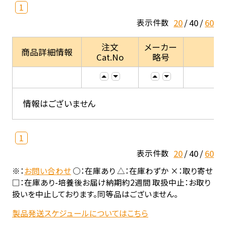
1
20
40
60
表示件数
注文
メーカー
商品詳細情報
Cat.No
略号
情報はございません
1
20
40
60
表示件数
※：
お問い合わせ
○：在庫あり △：在庫わずか ×：取り寄せ
□：在庫あり-培養後お届け納期約2週間 取扱中止：お取り
扱いを中止しております。同等品はございません。
製品発送スケジュールについてはこちら