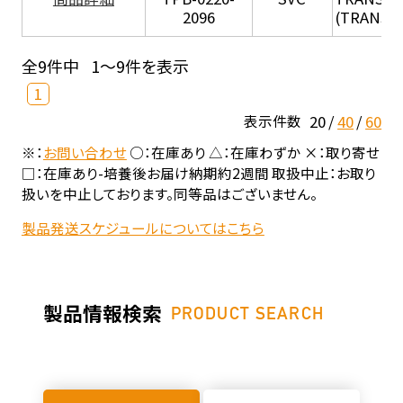
2096
(TRANSIL 
全9件中
1～9件を表示
1
20
40
60
表示件数
※：
お問い合わせ
○：在庫あり △：在庫わずか ×：取り寄せ
□：在庫あり-培養後お届け納期約2週間 取扱中止：お取り
扱いを中止しております。同等品はございません。
製品発送スケジュールについてはこちら
製品情報検索
PRODUCT SEARCH