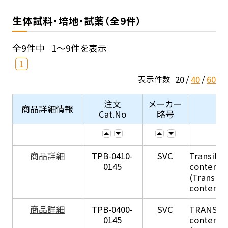
生体試料・培地・試薬（全9件）
全9件中
1～9件を表示
1
20
40
60
表示件数
注文
メーカー
商品詳細情報
Cat.No
略号
商品詳細
TPB-0410-
SVC
Transil Hi
0145
content - 
(Transil H
content - 
商品詳細
TPB-0400-
SVC
TRANSIL H
0145
content in