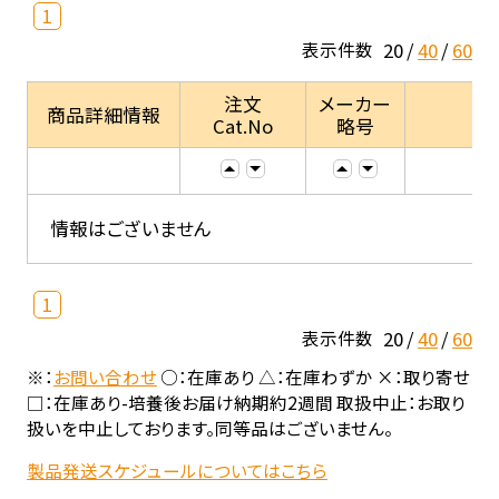
1
20
40
60
表示件数
注文
メーカー
商品詳細情報
Cat.No
略号
情報はございません
1
20
40
60
表示件数
※：
お問い合わせ
○：在庫あり △：在庫わずか ×：取り寄せ
□：在庫あり-培養後お届け納期約2週間 取扱中止：お取り
扱いを中止しております。同等品はございません。
製品発送スケジュールについてはこちら