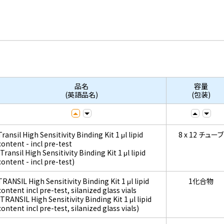
品名
容量
(英語品名)
(包装)
Transil High Sensitivity Binding Kit 1 μl lipid
8 x 12 チューブ
content - incl pre-test
(Transil High Sensitivity Binding Kit 1 μl lipid
content - incl pre-test)
TRANSIL High Sensitivity Binding Kit 1 μl lipid
1化合物
content incl pre-test, silanized glass vials
(TRANSIL High Sensitivity Binding Kit 1 μl lipid
content incl pre-test, silanized glass vials)