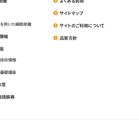
動画
よくある質問
養
サイトマップ
を用いた細胞単離
サイトのご利用について
情報
品質方針
座
養技術情報
養基礎講座
の窓
用語辞典