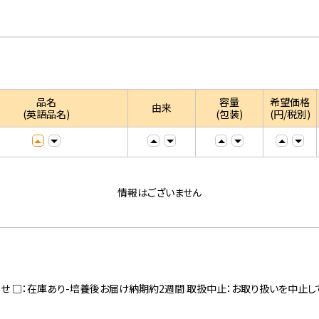
品名
容量
希望価格
由来
(英語品名)
(包装)
(円/税別)
情報はございません
寄せ □：在庫あり-培養後お届け納期約2週間 取扱中止：お取り扱いを中止し