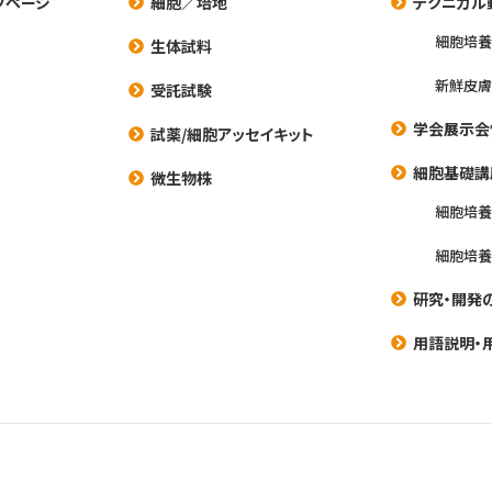
プページ
細胞／培地
テクニカル
細胞培
生体試料
新鮮皮膚
受託試験
学会展示会
試薬/細胞アッセイキット
細胞基礎講
微生物株
細胞培
細胞培
研究・開発
用語説明・