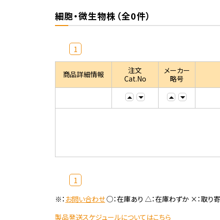
細胞・微生物株（全0件）
1
注文
メーカー
商品詳細情報
Cat.No
略号
1
※：
お問い合わせ
○：在庫あり △：在庫わずか ×：取り
製品発送スケジュールについてはこちら