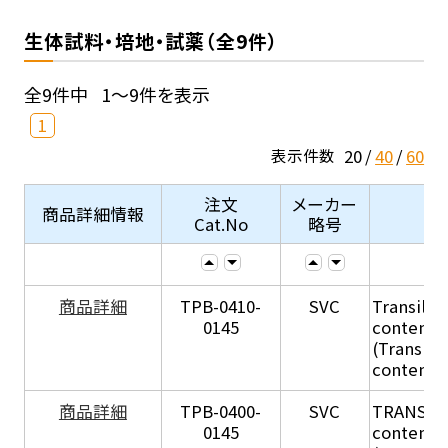
生体試料・培地・試薬（全9件）
全9件中
1～9件を表示
1
20
40
60
表示件数
注文
メーカー
商品詳細情報
Cat.No
略号
商品詳細
TPB-0410-
SVC
Transil Hi
0145
content - 
(Transil H
content - 
商品詳細
TPB-0400-
SVC
TRANSIL H
0145
content in