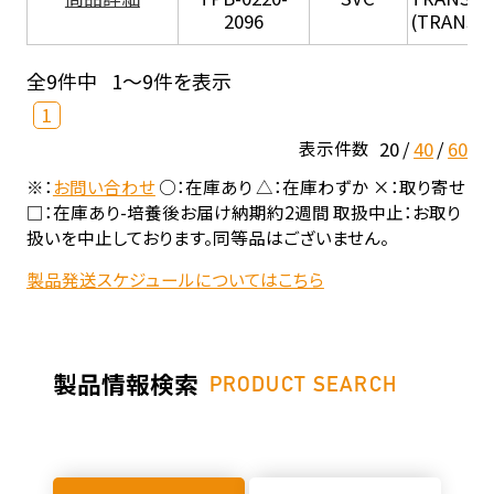
2096
(TRANSIL 
全9件中
1～9件を表示
1
20
40
60
表示件数
※：
お問い合わせ
○：在庫あり △：在庫わずか ×：取り寄せ
□：在庫あり-培養後お届け納期約2週間 取扱中止：お取り
扱いを中止しております。同等品はございません。
製品発送スケジュールについてはこちら
製品情報検索
PRODUCT SEARCH