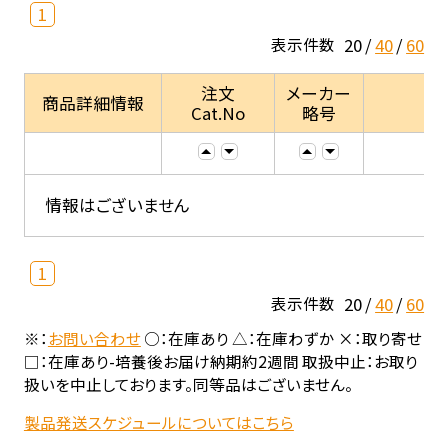
1
20
40
60
表示件数
注文
メーカー
商品詳細情報
Cat.No
略号
情報はございません
1
20
40
60
表示件数
※：
お問い合わせ
○：在庫あり △：在庫わずか ×：取り寄せ
□：在庫あり-培養後お届け納期約2週間 取扱中止：お取り
扱いを中止しております。同等品はございません。
製品発送スケジュールについてはこちら