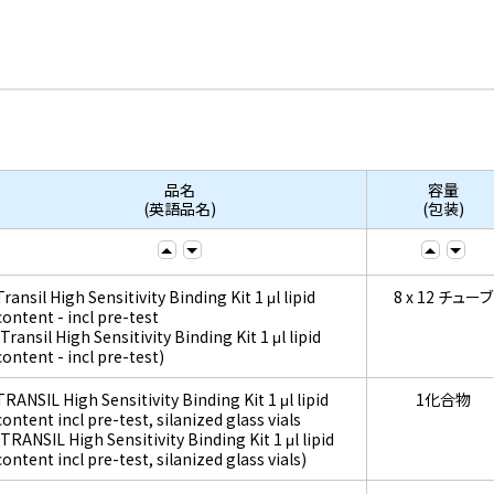
品名
容量
(英語品名)
(包装)
Transil High Sensitivity Binding Kit 1 μl lipid
8 x 12 チューブ
content - incl pre-test
(Transil High Sensitivity Binding Kit 1 μl lipid
content - incl pre-test)
TRANSIL High Sensitivity Binding Kit 1 μl lipid
1化合物
content incl pre-test, silanized glass vials
(TRANSIL High Sensitivity Binding Kit 1 μl lipid
content incl pre-test, silanized glass vials)