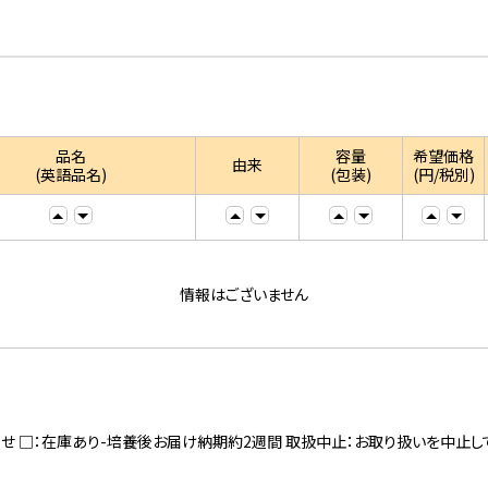
品名
容量
希望価格
由来
(英語品名)
(包装)
(円/税別)
情報はございません
寄せ □：在庫あり-培養後お届け納期約2週間 取扱中止：お取り扱いを中止し