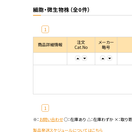
細胞・微生物株（全0件）
1
注文
メーカー
商品詳細情報
Cat.No
略号
1
※：
お問い合わせ
○：在庫あり △：在庫わずか ×：取り
製品発送スケジュールについてはこちら