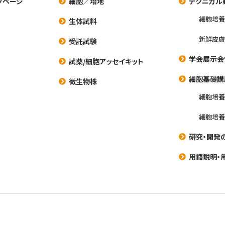
プページ
細胞／培地
テクニカル
細胞培
生体試料
新鮮皮膚
受託試験
学会展示会
試薬/細胞アッセイキット
細胞基礎講
微生物株
細胞培
細胞培
研究・開発
用語説明・