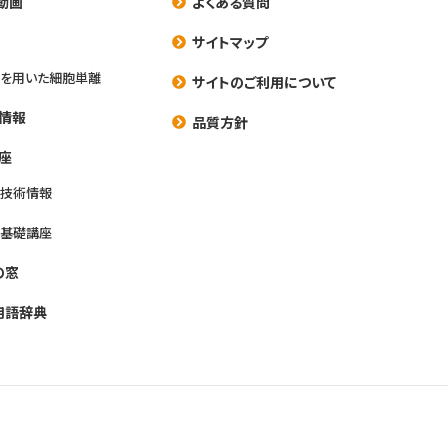
動画
よくある質問
養
サイトマップ
を用いた細胞単離
サイトのご利用について
情報
品質方針
座
養技術情報
養基礎講座
の窓
用語辞典