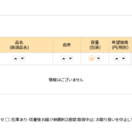
品名
容量
希望価格
由来
(英語品名)
(包装)
(円/税別)
情報はございません
寄せ □：在庫あり-培養後お届け納期約2週間 取扱中止：お取り扱いを中止し