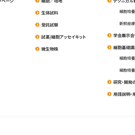
プページ
細胞／培地
テクニカル
細胞培
生体試料
新鮮皮膚
受託試験
学会展示会
試薬/細胞アッセイキット
細胞基礎講
微生物株
細胞培
細胞培
研究・開発
用語説明・