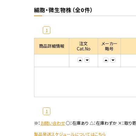
細胞・微生物株（全0件）
1
注文
メーカー
商品詳細情報
Cat.No
略号
1
※：
お問い合わせ
○：在庫あり △：在庫わずか ×：取り
製品発送スケジュールについてはこちら