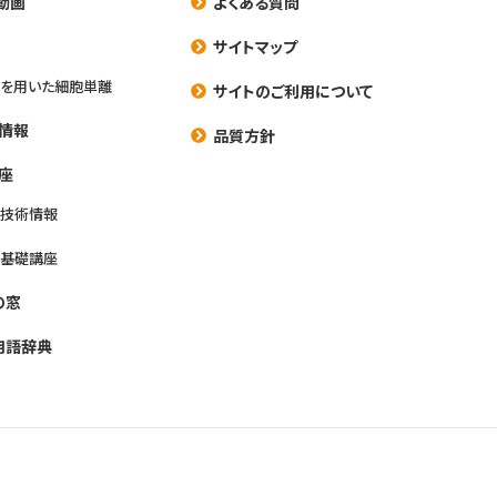
動画
よくある質問
養
サイトマップ
を用いた細胞単離
サイトのご利用について
情報
品質方針
座
養技術情報
養基礎講座
の窓
用語辞典