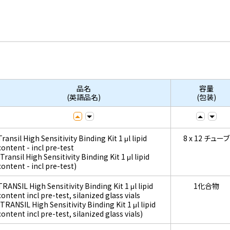
品名
容量
(英語品名)
(包装)
Transil High Sensitivity Binding Kit 1 μl lipid
8 x 12 チューブ
content - incl pre-test
(Transil High Sensitivity Binding Kit 1 μl lipid
content - incl pre-test)
TRANSIL High Sensitivity Binding Kit 1 μl lipid
1化合物
content incl pre-test, silanized glass vials
(TRANSIL High Sensitivity Binding Kit 1 μl lipid
content incl pre-test, silanized glass vials)