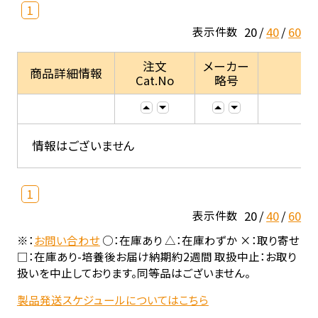
1
20
40
60
表示件数
注文
メーカー
商品詳細情報
Cat.No
略号
情報はございません
1
20
40
60
表示件数
※：
お問い合わせ
○：在庫あり △：在庫わずか ×：取り寄せ
□：在庫あり-培養後お届け納期約2週間 取扱中止：お取り
扱いを中止しております。同等品はございません。
製品発送スケジュールについてはこちら