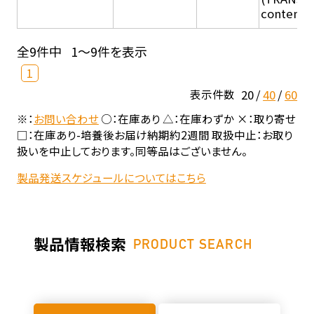
content in
全9件中
1～9件を表示
1
20
40
60
表示件数
※：
お問い合わせ
○：在庫あり △：在庫わずか ×：取り寄せ
□：在庫あり-培養後お届け納期約2週間 取扱中止：お取り
扱いを中止しております。同等品はございません。
製品発送スケジュールについてはこちら
製品情報検索
PRODUCT SEARCH