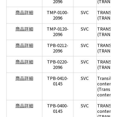
2096
(TRANSIL 
X
商品詳細
TMP-0100-
SVC
TRANSIL
2096
(TRANSIL 
X
商品詳細
TMP-0120-
SVC
TRANSIL
2096
(TRANSIL
X
商品詳細
TPB-0212-
SVC
TRANSIL
2096
(TRANSIL 
X
商品詳細
TPB-0220-
SVC
TRANSIL
2096
(TRANSIL 
商品詳細
TPB-0410-
SVC
Transil Hi
0145
content - 
(Transil H
content - 
商品詳細
TPB-0400-
SVC
TRANSIL H
0145
content in
(TRANSIL 