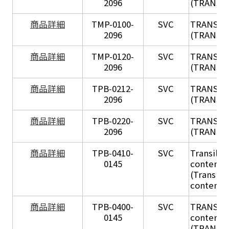
2096
(TRANSIL 
X
商品詳細
TMP-0100-
SVC
TRANSIL
2096
(TRANSIL 
X
商品詳細
TMP-0120-
SVC
TRANSIL
2096
(TRANSIL
X
商品詳細
TPB-0212-
SVC
TRANSIL
2096
(TRANSIL 
X
商品詳細
TPB-0220-
SVC
TRANSIL
2096
(TRANSIL 
商品詳細
TPB-0410-
SVC
Transil Hi
0145
content - 
(Transil H
content - 
商品詳細
TPB-0400-
SVC
TRANSIL H
0145
content in
(TRANSIL 