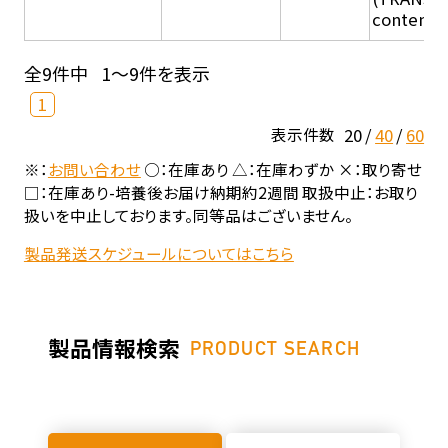
content in
全9件中
1～9件を表示
1
20
40
60
表示件数
※：
お問い合わせ
○：在庫あり △：在庫わずか ×：取り寄せ
□：在庫あり-培養後お届け納期約2週間 取扱中止：お取り
扱いを中止しております。同等品はございません。
製品発送スケジュールについてはこちら
製品情報検索
PRODUCT SEARCH