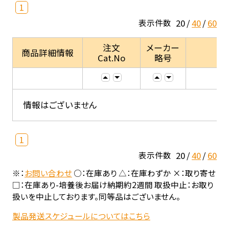
1
20
40
60
表示件数
注文
メーカー
商品詳細情報
Cat.No
略号
情報はございません
1
20
40
60
表示件数
※：
お問い合わせ
○：在庫あり △：在庫わずか ×：取り寄せ
□：在庫あり-培養後お届け納期約2週間 取扱中止：お取り
扱いを中止しております。同等品はございません。
製品発送スケジュールについてはこちら