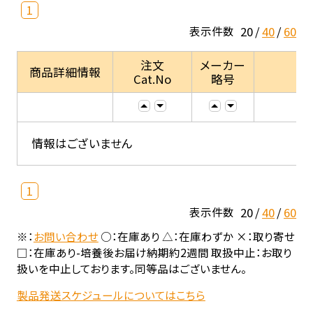
1
20
40
60
表示件数
注文
メーカー
商品詳細情報
Cat.No
略号
情報はございません
1
20
40
60
表示件数
※：
お問い合わせ
○：在庫あり △：在庫わずか ×：取り寄せ
□：在庫あり-培養後お届け納期約2週間 取扱中止：お取り
扱いを中止しております。同等品はございません。
製品発送スケジュールについてはこちら