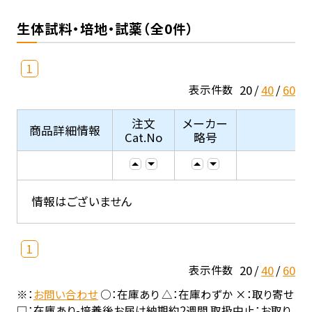
生体試料・培地・試薬（全0件）
1
20
40
60
表示件数
注文
メーカー
商品詳細情報
Cat.No
略号
情報はございません
1
20
40
60
表示件数
※：
お問い合わせ
○：在庫あり △：在庫わずか ×：取り寄せ
□：在庫あり-培養後お届け納期約2週間 取扱中止：お取り