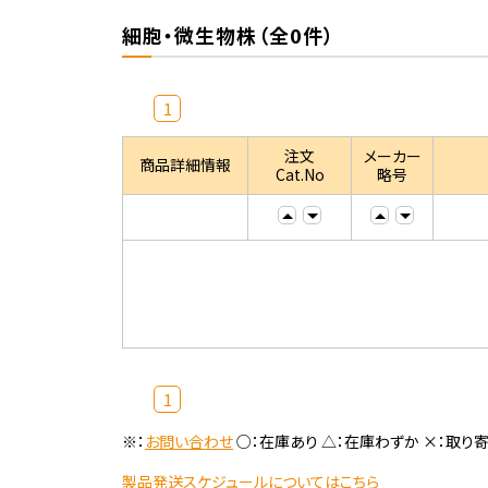
細胞・微生物株（全0件）
1
注文
メーカー
商品詳細情報
Cat.No
略号
1
※：
お問い合わせ
○：在庫あり △：在庫わずか ×：取り
製品発送スケジュールについてはこちら