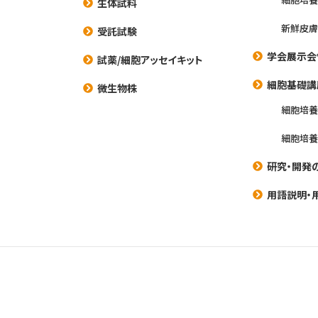
生体試料
新鮮皮膚
受託試験
学会展示会
試薬/細胞アッセイキット
細胞基礎講
微生物株
細胞培
細胞培
研究・開発
用語説明・