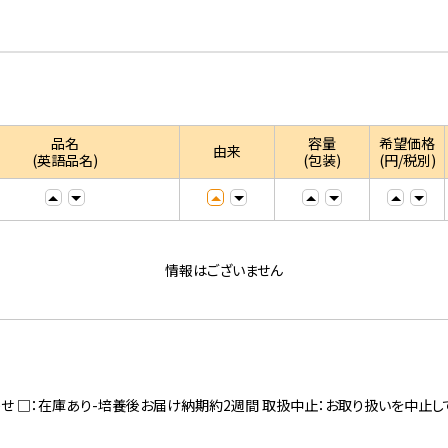
品名
容量
希望価格
由来
(英語品名)
(包装)
(円/税別)
情報はございません
寄せ □：在庫あり-培養後お届け納期約2週間 取扱中止：お取り扱いを中止し