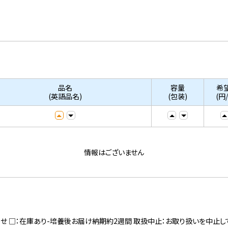
品名
容量
希
(英語品名)
(包装)
(円
情報はございません
寄せ □：在庫あり-培養後お届け納期約2週間 取扱中止：お取り扱いを中止し