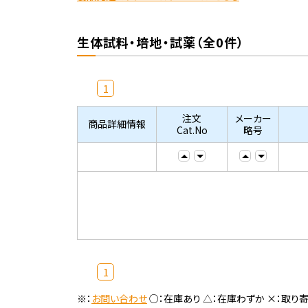
生体試料・培地・試薬（全0件）
1
注文
メーカー
商品詳細情報
Cat.No
略号
1
※：
お問い合わせ
○：在庫あり △：在庫わずか ×：取り