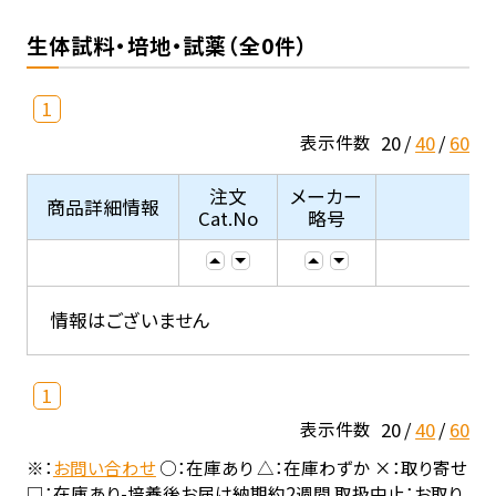
生体試料・培地・試薬（全0件）
1
20
40
60
表示件数
注文
メーカー
商品詳細情報
Cat.No
略号
情報はございません
1
20
40
60
表示件数
※：
お問い合わせ
○：在庫あり △：在庫わずか ×：取り寄せ
□：在庫あり-培養後お届け納期約2週間 取扱中止：お取り