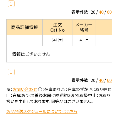
1
20
40
60
表示件数
注文
メーカー
商品詳細情報
Cat.No
略号
情報はございません
1
20
40
60
表示件数
※：
お問い合わせ
○：在庫あり △：在庫わずか ×：取り寄せ
□：在庫あり-培養後お届け納期約2週間 取扱中止：お取り
扱いを中止しております。同等品はございません。
製品発送スケジュールについてはこちら