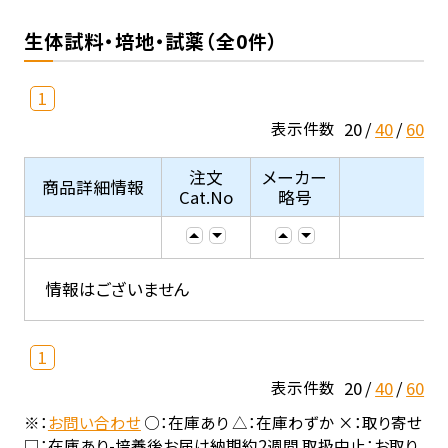
生体試料・培地・試薬（全0件）
1
20
40
60
表示件数
注文
メーカー
商品詳細情報
Cat.No
略号
情報はございません
1
20
40
60
表示件数
※：
お問い合わせ
○：在庫あり △：在庫わずか ×：取り寄せ
□：在庫あり-培養後お届け納期約2週間 取扱中止：お取り