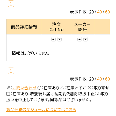
1
20
40
60
表示件数
注文
メーカー
商品詳細情報
Cat.No
略号
情報はございません
1
20
40
60
表示件数
※：
お問い合わせ
○：在庫あり △：在庫わずか ×：取り寄せ
□：在庫あり-培養後お届け納期約2週間 取扱中止：お取り
扱いを中止しております。同等品はございません。
製品発送スケジュールについてはこちら