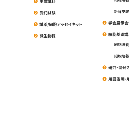
生体試料
新鮮皮膚
受託試験
学会展示会
試薬/細胞アッセイキット
細胞基礎講
微生物株
細胞培
細胞培
研究・開発
用語説明・