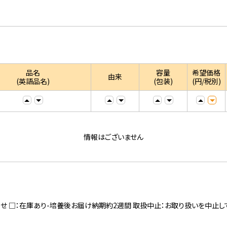
品名
容量
希望価格
由来
(英語品名)
(包装)
(円/税別)
情報はございません
寄せ □：在庫あり-培養後お届け納期約2週間 取扱中止：お取り扱いを中止し