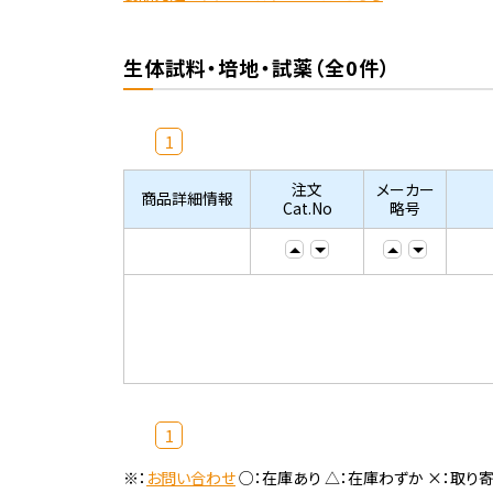
生体試料・培地・試薬（全0件）
1
注文
メーカー
商品詳細情報
Cat.No
略号
1
※：
お問い合わせ
○：在庫あり △：在庫わずか ×：取り