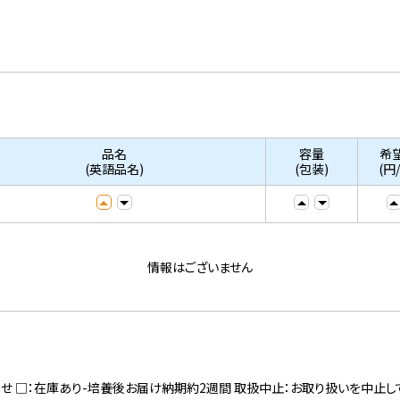
品名
容量
希
(英語品名)
(包装)
(円
情報はございません
寄せ □：在庫あり-培養後お届け納期約2週間 取扱中止：お取り扱いを中止し