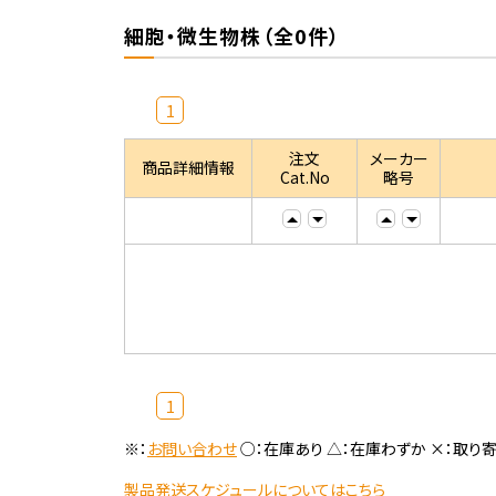
細胞・微生物株（全0件）
1
注文
メーカー
商品詳細情報
Cat.No
略号
1
※：
お問い合わせ
○：在庫あり △：在庫わずか ×：取り
製品発送スケジュールについてはこちら