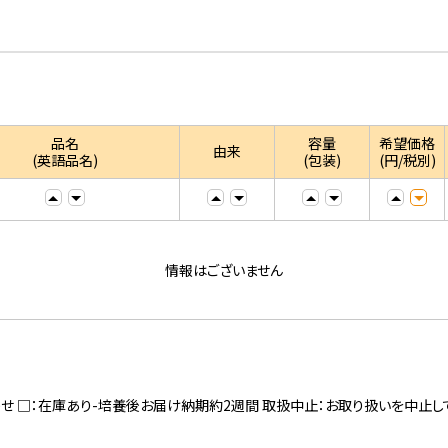
品名
容量
希望価格
由来
(英語品名)
(包装)
(円/税別)
情報はございません
寄せ □：在庫あり-培養後お届け納期約2週間 取扱中止：お取り扱いを中止し