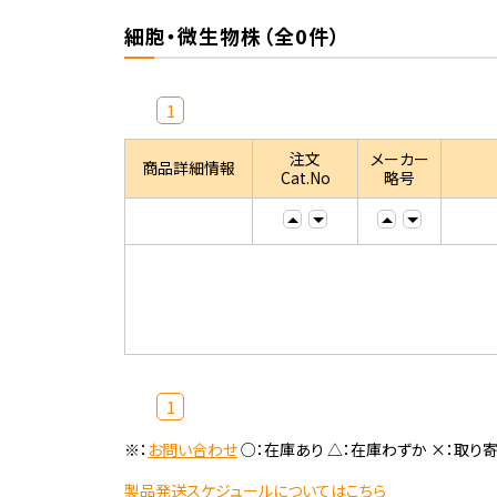
細胞・微生物株（全0件）
1
注文
メーカー
商品詳細情報
Cat.No
略号
1
※：
お問い合わせ
○：在庫あり △：在庫わずか ×：取り
製品発送スケジュールについてはこちら