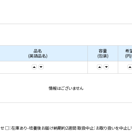
品名
容量
希
(英語品名)
(包装)
(円
情報はございません
寄せ □：在庫あり-培養後お届け納期約2週間 取扱中止：お取り扱いを中止し