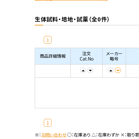
生体試料・培地・試薬（全0件）
1
注文
メーカー
商品詳細情報
Cat.No
略号
1
※：
お問い合わせ
○：在庫あり △：在庫わずか ×：取り