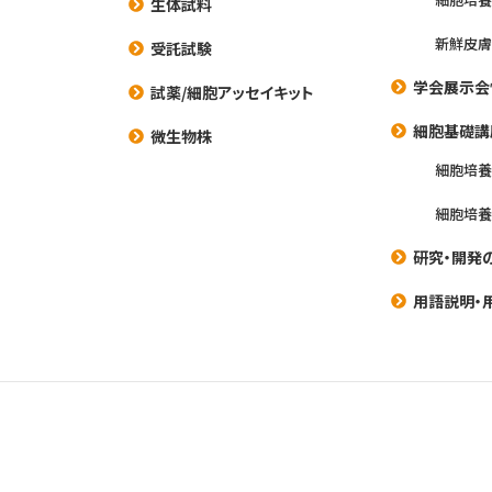
生体試料
新鮮皮膚
受託試験
学会展示会
試薬/細胞アッセイキット
細胞基礎講
微生物株
細胞培
細胞培
研究・開発
用語説明・