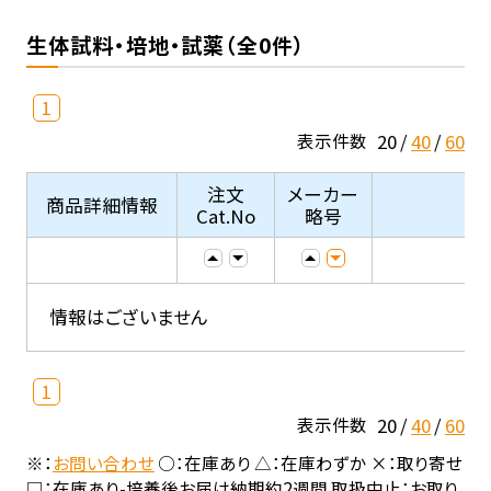
生体試料・培地・試薬（全0件）
1
20
40
60
表示件数
注文
メーカー
商品詳細情報
Cat.No
略号
情報はございません
1
20
40
60
表示件数
※：
お問い合わせ
○：在庫あり △：在庫わずか ×：取り寄せ
□：在庫あり-培養後お届け納期約2週間 取扱中止：お取り