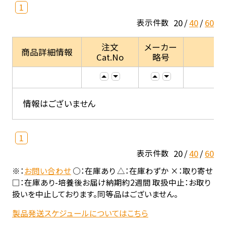
1
20
40
60
表示件数
注文
メーカー
商品詳細情報
Cat.No
略号
情報はございません
1
20
40
60
表示件数
※：
お問い合わせ
○：在庫あり △：在庫わずか ×：取り寄せ
□：在庫あり-培養後お届け納期約2週間 取扱中止：お取り
扱いを中止しております。同等品はございません。
製品発送スケジュールについてはこちら