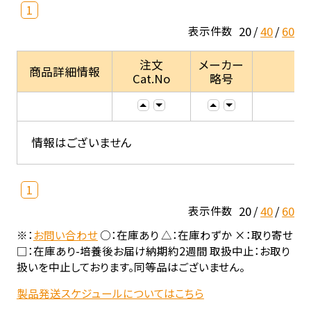
1
20
40
60
表示件数
注文
メーカー
商品詳細情報
Cat.No
略号
情報はございません
1
20
40
60
表示件数
※：
お問い合わせ
○：在庫あり △：在庫わずか ×：取り寄せ
□：在庫あり-培養後お届け納期約2週間 取扱中止：お取り
扱いを中止しております。同等品はございません。
製品発送スケジュールについてはこちら