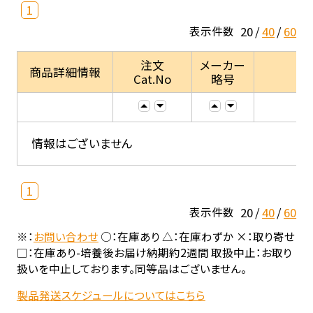
1
20
40
60
表示件数
注文
メーカー
商品詳細情報
Cat.No
略号
情報はございません
1
20
40
60
表示件数
※：
お問い合わせ
○：在庫あり △：在庫わずか ×：取り寄せ
□：在庫あり-培養後お届け納期約2週間 取扱中止：お取り
扱いを中止しております。同等品はございません。
製品発送スケジュールについてはこちら