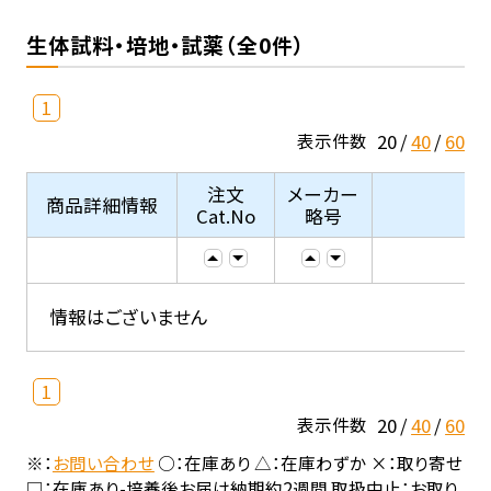
生体試料・培地・試薬（全0件）
1
20
40
60
表示件数
注文
メーカー
商品詳細情報
Cat.No
略号
情報はございません
1
20
40
60
表示件数
※：
お問い合わせ
○：在庫あり △：在庫わずか ×：取り寄せ
□：在庫あり-培養後お届け納期約2週間 取扱中止：お取り