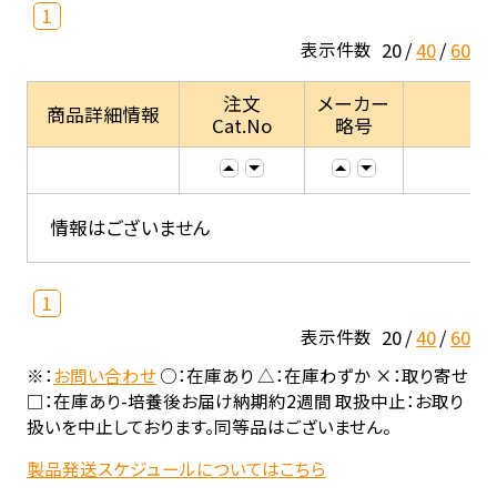
1
20
40
60
表示件数
注文
メーカー
商品詳細情報
Cat.No
略号
情報はございません
1
20
40
60
表示件数
※：
お問い合わせ
○：在庫あり △：在庫わずか ×：取り寄せ
□：在庫あり-培養後お届け納期約2週間 取扱中止：お取り
扱いを中止しております。同等品はございません。
製品発送スケジュールについてはこちら