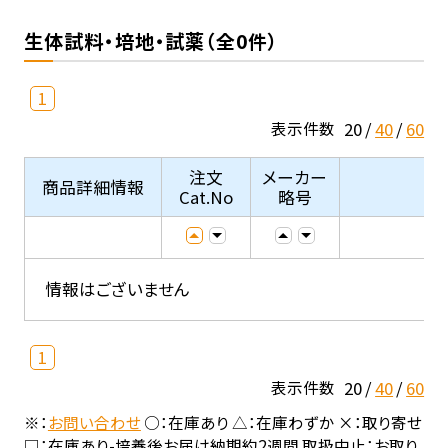
生体試料・培地・試薬（全0件）
1
20
40
60
表示件数
注文
メーカー
商品詳細情報
Cat.No
略号
情報はございません
1
20
40
60
表示件数
※：
お問い合わせ
○：在庫あり △：在庫わずか ×：取り寄せ
□：在庫あり-培養後お届け納期約2週間 取扱中止：お取り