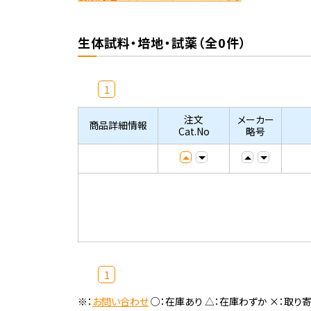
生体試料・培地・試薬（全0件）
1
注文
メーカー
商品詳細情報
Cat.No
略号
1
※：
お問い合わせ
○：在庫あり △：在庫わずか ×：取り