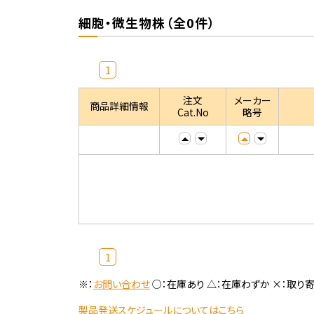
細胞・微生物株（全0件）
1
注文
メーカー
商品詳細情報
Cat.No
略号
1
※：
お問い合わせ
○：在庫あり △：在庫わずか ×：取り
製品発送スケジュールについてはこちら