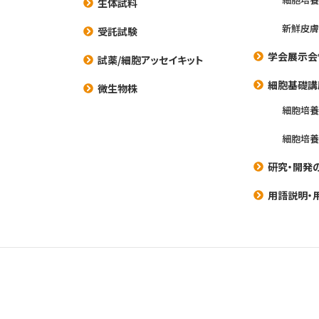
生体試料
新鮮皮膚
受託試験
学会展示会
試薬/細胞アッセイキット
細胞基礎講
微生物株
細胞培
細胞培
研究・開発
用語説明・