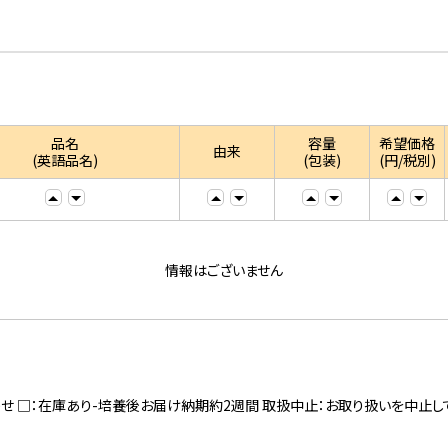
品名
容量
希望価格
由来
(英語品名)
(包装)
(円/税別)
情報はございません
寄せ □：在庫あり-培養後お届け納期約2週間 取扱中止：お取り扱いを中止し