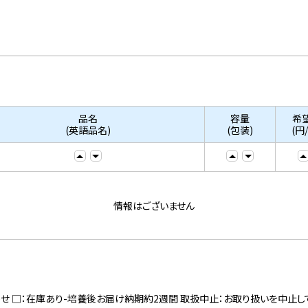
品名
容量
希
(英語品名)
(包装)
(円
情報はございません
寄せ □：在庫あり-培養後お届け納期約2週間 取扱中止：お取り扱いを中止し