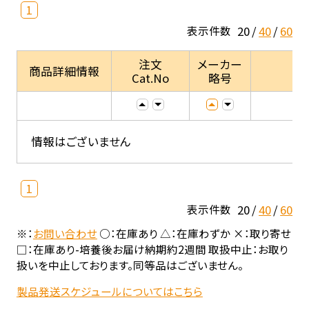
1
20
40
60
表示件数
注文
メーカー
商品詳細情報
Cat.No
略号
情報はございません
1
20
40
60
表示件数
※：
お問い合わせ
○：在庫あり △：在庫わずか ×：取り寄せ
□：在庫あり-培養後お届け納期約2週間 取扱中止：お取り
扱いを中止しております。同等品はございません。
製品発送スケジュールについてはこちら