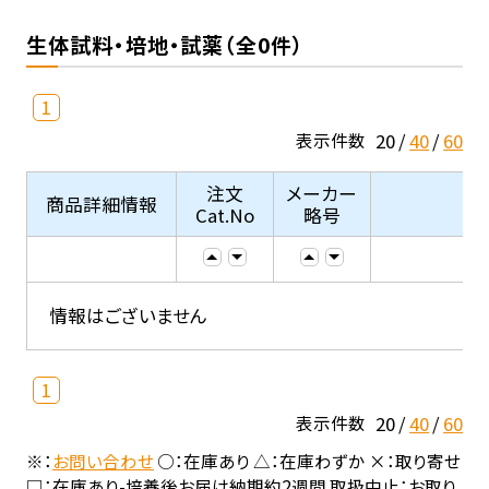
生体試料・培地・試薬（全0件）
1
20
40
60
表示件数
注文
メーカー
商品詳細情報
Cat.No
略号
情報はございません
1
20
40
60
表示件数
※：
お問い合わせ
○：在庫あり △：在庫わずか ×：取り寄せ
□：在庫あり-培養後お届け納期約2週間 取扱中止：お取り