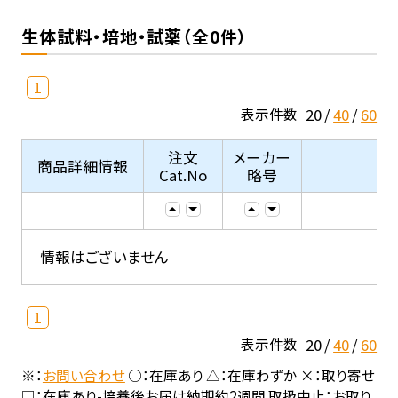
生体試料・培地・試薬（全0件）
1
20
40
60
表示件数
注文
メーカー
商品詳細情報
Cat.No
略号
情報はございません
1
20
40
60
表示件数
※：
お問い合わせ
○：在庫あり △：在庫わずか ×：取り寄せ
□：在庫あり-培養後お届け納期約2週間 取扱中止：お取り