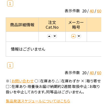
1
20
40
60
表示件数
注文
メーカー
商品詳細情報
Cat.No
略号
情報はございません
1
20
40
60
表示件数
※：
お問い合わせ
○：在庫あり △：在庫わずか ×：取り寄せ
□：在庫あり-培養後お届け納期約2週間 取扱中止：お取り
扱いを中止しております。同等品はございません。
製品発送スケジュールについてはこちら