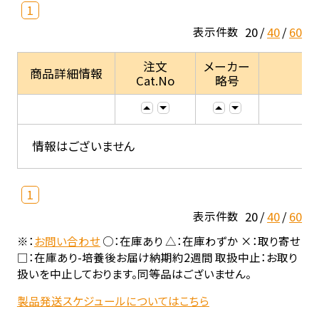
1
20
40
60
表示件数
注文
メーカー
商品詳細情報
Cat.No
略号
情報はございません
1
20
40
60
表示件数
※：
お問い合わせ
○：在庫あり △：在庫わずか ×：取り寄せ
□：在庫あり-培養後お届け納期約2週間 取扱中止：お取り
扱いを中止しております。同等品はございません。
製品発送スケジュールについてはこちら