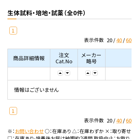
生体試料・培地・試薬（全0件）
1
20
40
60
表示件数
注文
メーカー
商品詳細情報
Cat.No
略号
情報はございません
1
20
40
60
表示件数
※：
お問い合わせ
○：在庫あり △：在庫わずか ×：取り寄せ
□：在庫あり-培養後お届け納期約2週間 取扱中止：お取り