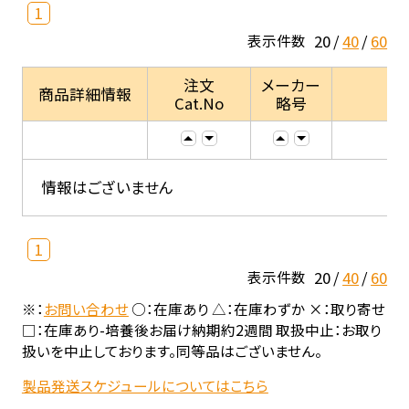
1
20
40
60
表示件数
注文
メーカー
商品詳細情報
Cat.No
略号
情報はございません
1
20
40
60
表示件数
※：
お問い合わせ
○：在庫あり △：在庫わずか ×：取り寄せ
□：在庫あり-培養後お届け納期約2週間 取扱中止：お取り
扱いを中止しております。同等品はございません。
製品発送スケジュールについてはこちら