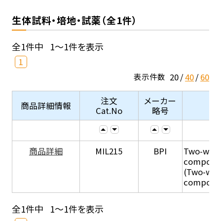
生体試料・培地・試薬（全1件）
全1件中
1～1件を表示
1
20
40
60
表示件数
注文
メーカー
商品詳細情報
Cat.No
略号
商品詳細
MIL215
BPI
Two-week
compone
(Two-wee
compone
全1件中
1～1件を表示