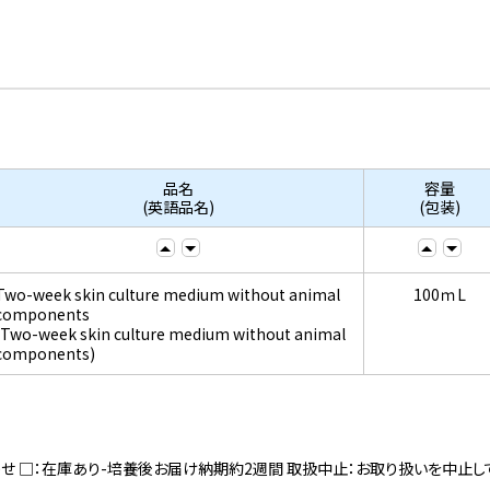
品名
容量
(英語品名)
(包装)
Two-week skin culture medium without animal
100ｍL
components
(Two-week skin culture medium without animal
components)
寄せ □：在庫あり-培養後お届け納期約2週間 取扱中止：お取り扱いを中止し