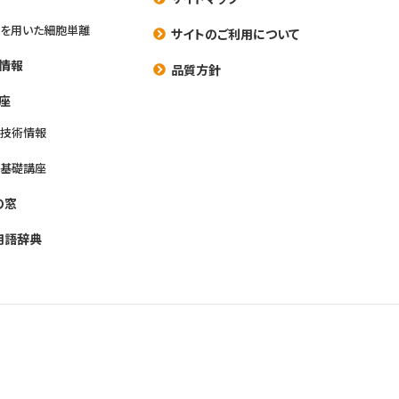
を用いた細胞単離
サイトのご利用について
情報
品質方針
座
養技術情報
養基礎講座
の窓
用語辞典