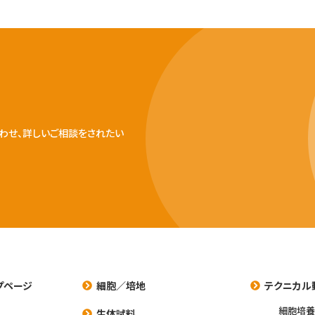
わせ、詳しいご相談をされたい
プページ
細胞／培地
テクニカル
細胞培
生体試料