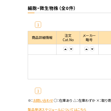
細胞・微生物株（全0件）
1
注文
メーカー
商品詳細情報
Cat.No
略号
1
※：
お問い合わせ
○：在庫あり △：在庫わずか ×：取り
製品発送スケジュールについてはこちら