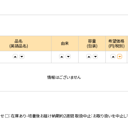
品名
容量
希望価格
由来
(英語品名)
(包装)
(円/税別)
情報はございません
寄せ □：在庫あり-培養後お届け納期約2週間 取扱中止：お取り扱いを中止し