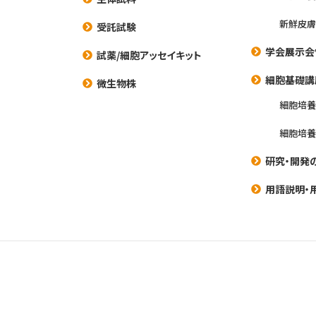
新鮮皮膚
受託試験
学会展示会
試薬/細胞アッセイキット
細胞基礎講
微生物株
細胞培
細胞培
研究・開発
用語説明・